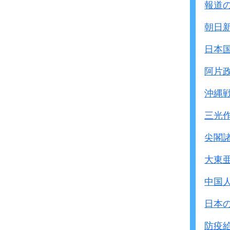
報道
朝日
日本
阿片
沖縄
三光
尖閣
大東
中国
日本
防疫