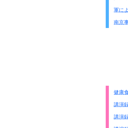
軍に
南京
健康
講演
講演