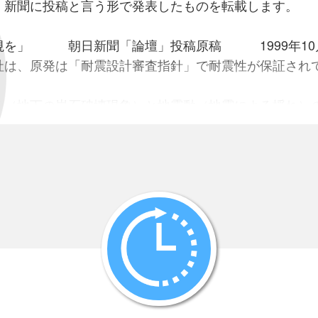
、新聞に投稿と言う形で発表したものを転載します。
視を」 朝日新聞「論壇」投稿原稿 1999年10月
は、原発は「耐震設計審査指針」で耐震性が保証され
（地下の岩石破壊現象）と地震動（地震による揺れ）
震性は不十分である。
の起こり方の理解が進んだ今となっては、
用原発（原子炉51基）のほとんどが、大地震に直撃され
帯の柏崎刈羽・若狭湾岸・島根、「スラブ内地震」と
川・福島・東海・伊方、東海巨大地震の予想震源域の
去の大地震や既知の活断層しか考慮していないが、
の繰り返し年数が非常に長いから、過去の地震が知ら
マグニチュ－ド7級の直下地震が起こり得ることは、現