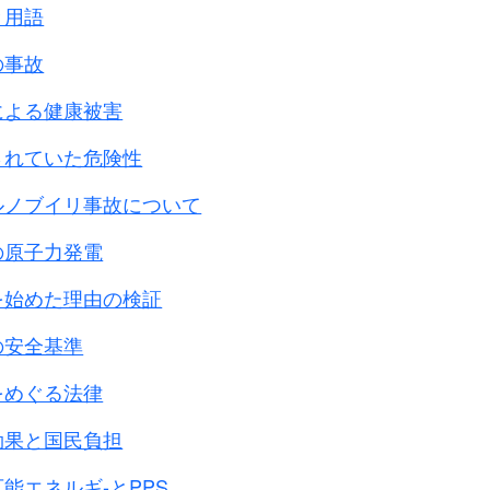
せ、社会を崩壊させて、
地
震を感じなかった遠方の地や
と用語
の事故
地球全体に及ぶ。
りつつある日本列島で51基もの大型原子炉を日々動か
による健康被害
ているに等しい。
されていた危険性
に暮らすすべての人々が、この現実を正しく知って、
ルノブイリ事故について
 投稿）
の原子力発電
を始めた理由の検証
の安全基準
をめぐる法律
効果と国民負担
能エネルギ-とPPS