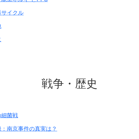
料サイクル
他
に
戦争・歴史
の細菌戦
録：南京事件の真実は？