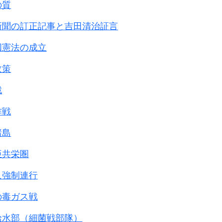
の質
新聞の訂正記事と吉田清治証言
国憲法の成立
政策
戦
作戦
諸島
亜共栄圏
人強制連行
の毒ガス戦
給水部（細菌戦部隊）