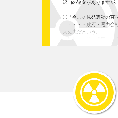
沢山の論文がありますが
◎「今こそ原発震災の直
・・・・政府・電力会社
大丈夫だという。
しかし、その根底にある
おり、
従ってそれに基づいた耐
そもそも日本列島の地震
列島を縁取る16の商業
日本海東縁～山陰の地震
大地震が足元で起こる女
原子炉設置許可の際、過
日本海側などでは大地震
ある。
また、活断層がなくても