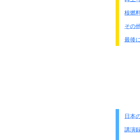
核燃
その
最後
日本
講演