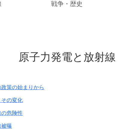
ろに建設するという理由でM6.5までしか考慮していな
線
戦争・歴史
の近くに活断層がある。
長さ8Kmの活断層が確認されたが、中国電力と通産省
6.3にすぎないとして安全宣言を出した。
でM7.2の1943年鳥取地震が起こって大被害を生じた
原子力発電と放射線
の原発も想定外の大地震に襲われる可能性がある。
機器・配管系が同時に損傷する恐れが強く、
多重の安全
想定されていないから、
暴走や炉心溶融という「過酷事故」、さらには水蒸気爆
力政策の始まりから
質が原発の外に放出されるだろう
。
とその変化
事故が起こりうることは電力会社も原子力安全委員会
委員会の報告では、地震による過酷事故の発生確率が、
線の危険性
因する場合よりずっと大きいという
。
線被曝
びただしい数の急性および
晩発性の死者と障害者と遺