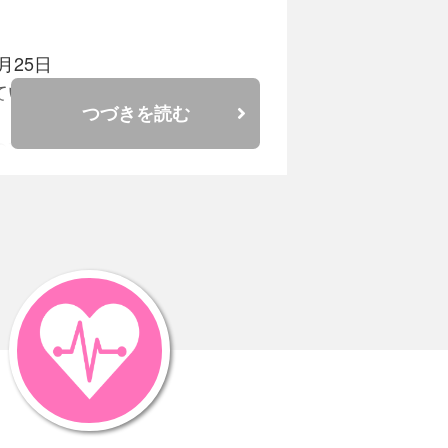
25日
ているから大地震でも絶対に
つづきを読む
の想定が地震学的に間違って
やすい場所に立地している。
いう型の
真っ直中の浜岡などである。
れていない場所の方が危険で
代地震学の常識であるのに、