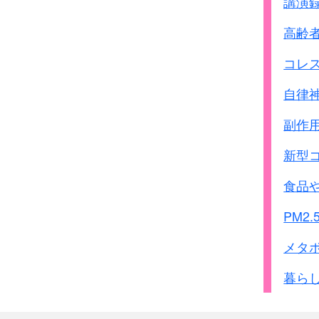
講演
高齢
コレ
自律
副作
新型
食品
PM2.
メタ
暮ら