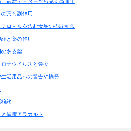
録 最新デ－タ－から見る高血圧
者の薬と副作用
ステロ－ルを含む食品の摂取制限
神経と薬の作用
用のある薬
コロナウイルスと免疫
や生活用品への警告や摘発
5
ボ検診
しと健康アラカルト