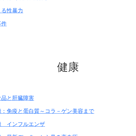
よる性暴力
事件
健康
食品と肝臓障害
録：免疫と蛋白質～コラ－ゲン美容まで
録 インフルエンザ