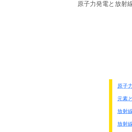
原発は活断層のないとこ
原子力発電
と放射
しかも実は、多くの原発
最近、島根原発の直近に
それに対応する地震はM
長さ8Kmの活断層の地下
全に間違っている。
要するに、
日本中のど
その場合には、多くの
考えられる
。
しかしそのような事態は
最悪のケ－スでは、
核
原子
炉心の莫大な放射性物
元素
一般論として原発で過酷
一方、
米国原子力規制
放射
原発内の故障などに起
放射
・・・・原発震災は、お