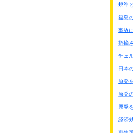
国土の何割かを喪失さ
規準
尽くす。
福島
そして、放射能汚染が
・・・・地震活動期に入
事故
ロシアンル－レットをし
指摘
この地震列島・原発列島
ある
チェ
（神戸大学教授 地震学
日本
原発
原発
原発
経済
再生可