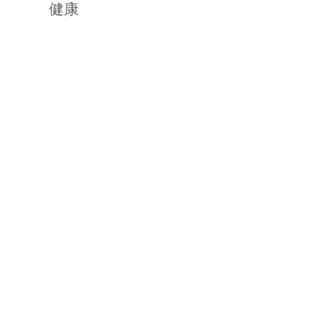
い。
健康
は、
実例も多く、この安全宣言は完
装置がすべて故障する状況も
発や水素爆発が起こって、
も認めている。
伝的影響を生じ、