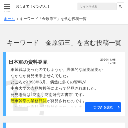
おしえて！ゲンさん！
メニュー
ホーム
キーワード「金原節三」を含む投稿一覧
キーワード「金原節三」を含む投稿一覧
2020/11/08
日本軍の資料発見
10:48
細菌戦はあったのでしょうが、具体的な証拠証拠が
なかなか発見出来ませんでした｡
ところが1993年6月、偶然に多くの資料が
中央大学の吉見教授等によって発見されました｡
発見場所は｢防衛庁防衛研究図書館｣です｡
陸軍幹部の業務日誌
が発見されたのです｡
その後その資料は閲覧禁止になってしまいましたが,
つづきを読む
日本政府保管の正式資料ですから重大な証拠となります｡
国は全面公開するべきでしょう。
発見された日誌は下記の通りです。