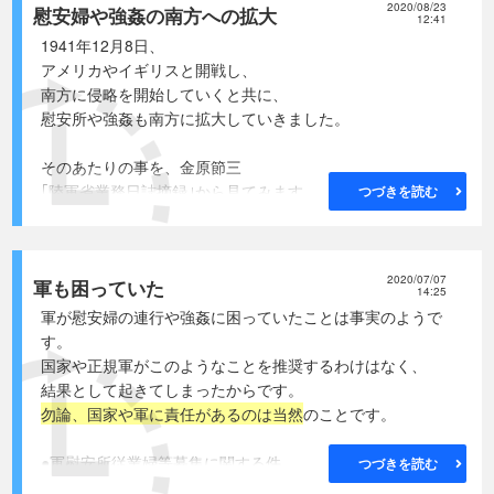
2020/08/23
慰安婦や強姦の南方への拡大
12:41
●参謀本部作戦課 井本熊夫中佐の業務日誌 23冊
1941年12月8日、
1940年9月～1942年12月、参謀本部作戦課員
アメリカやイギリスと開戦し、
●陸軍省医務局医事課 金原節三大佐の
南方に侵略を開始していくと共に、
陸軍省業務日誌摘録 35冊
慰安所や強姦も南方に拡大していきました。
1937年8月から陸軍省医務局医事課員
1941年11月から同医事課長
そのあたりの事を、金原節三
● 同上 大塚文夫大佐の備忘録 13冊
｢陸軍省業務日誌摘録｣から見てみます。
つづきを読む
金原大佐の後任として1943年9月、医事課長就任
(文章は意訳します)
●参謀本部第一部長 真田穣一郎少将の業務日誌 40冊
● 陸軍省課長会報での法務局長報告
2020/07/07
次から始まるレポ－トでは、
軍も困っていた
1942年2月12日
14:25
実際の
細菌戦の様子や証言と、
富兵団(第25軍)において
軍が慰安婦の連行や強姦に困っていたことは事実のようで
これを裏付ける日本軍の上記日誌等を
敵前逃亡112、強姦3、掠奪3の報告あり・・・・
す。
年代ごとに別項目にして整理
します。
比島(フィリピン)方面でも相当強姦(14名)あり、
国家や正規軍がこのようなことを推奨するわけはなく、
下士官の婦人傷害事例もありたり。・・・・
結果として起きてしまったからです。
勿論、国家や軍に責任があるのは当然
のことです。
● 局長会報 (大山文雄法務局長と
田中隆吉兵務局長のやりとり)
●軍慰安所従業婦等募集に関する件
つづきを読む
1942年5月2日
1938年3月4日 陸支密第745号(原文カナ、意訳)