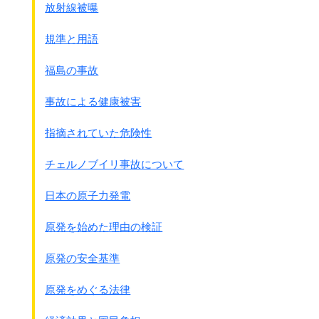
もって軍の威信保持上、ならびに社会問題上、遺漏なきよ
放射線被曝
● 局長会報 大山法務局長の報告 1942年5月9日
う配慮相成りたく、
南方軍の犯罪件数23件。
命（注：天皇の命令）により通牒す。
規準と用語
大体において
支那事変に比し少なし
。
◎解説：以前でも軍が選定した業者が慰安婦の募集をして
第14軍(司令官本間雅晴中将)には強姦が多し。
いましたが、
福島の事故
女が日本人むきなるをもってなり。
その選定業者があまりにひどい募集をするので、
注：女が日本人向きだからとは変な理屈です。
困った軍は今後しっかりと選定しさらに警察や憲兵と協
事故による健康被害
力するという意味です。
● 局長会報 大山法務局長の報告 1942年5月27日
そしてこの文章から分かる事は、
指摘されていた危険性
南方犯罪の状況
内地つまり日本国内ですら誘拐まがいのひどい募集をし
掠奪強姦76件(開戦以来)
ていた事です。
チェルノブイリ事故について
強姦は14軍に多し、
国内ですらそうですから、
犯罪が多きは、14軍、15軍、16軍、
植民地や占領地では慰安婦をどのように集めたのか分か
日本の原子力発電
南方総軍、直轄、の順で、
るというものです。
軍律違反も14軍に多し。
そしてもし
軍の威信を守り、社会問題化を防ぐなら
原発を始めた理由の検証
注：第14軍はフィリピン、
慰安婦制度そのものを禁止すればよいのであって、
第15軍はタイ・ビルマ、
周到にしてうまくごまかそう
としています。
原発の安全基準
第16軍はインドネシアを担当
なお、この通達の時期は南京事件の直後だったことも重
要です。
原発をめぐる法律
● 局長会報 田中兵務局長の報告 1942年6月3日
・・・・マレ－では支那婦人に対する
●｢軍参謀長口演要旨｣ 17年9月22日 第14軍司令部