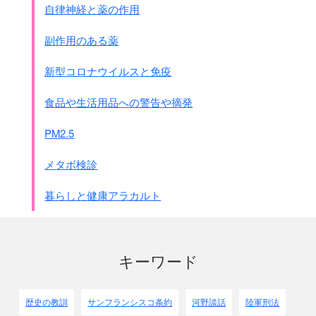
自律神経と薬の作用
多く見る。
これは女の供給が不足していることが原因であるが、
副作用のある薬
やはり留学生が西洋女に興味を持つと同様で
支那女に好奇心が湧くとともに
新型コロナウイルスと免疫
内地では到底許されないことが
敵の女だから自由になるだろうという考えが非常に働いてい
食品や生活用品への警告や摘発
るため
支那娘をみたら憑かれた様に引き付けられて行く、
PM2.5
従って
検挙された者こそ不幸なんで、陰ではどれ程あるか分
からない
・・・・
メタボ検診
部隊長は兵の元気を作るために必要として見て見ぬ振りをし
たのさえあった・・・・
暮らしと健康アラカルト
勝利者なるが故に金銀財宝の掠奪は言うに及ばず、
敵国婦女子の身体まで汚すとは誠に
文明人のする行為とは考
えられない
。
東洋の礼節を誇る国民として慙愧に耐えぬことである。
キーワード
昔、和倭は上海に上陸し南京に至るまでこのような暴挙に出
たため
非常に野蛮人として卑しめられ嫌われたというが、
歴史の教訓
サンフランシスコ条約
河野談話
陸軍刑法
今においても尚、同じ事が繰り返されるとは何とした恥辱で