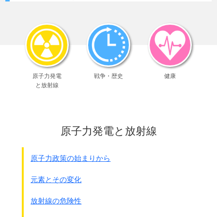
(法務局長)
陸軍省兵務課起案
第25軍の独立速射砲第1大隊の
副官より北支那方面軍及び中支那派遣軍参謀長宛通牒
現役大尉がクアラルンプ－ルにおいて
案
マレ－人の妻女を強姦、
(梅津美次郎陸軍次官や今村均兵務局長の決裁印があ
その時計5～6個を掠奪し、
ります)
さらにジョホ－ルの第3王女を騙し、
支那事変地における慰安所設置のため、
真珠を詐欺し、強姦、掠奪、詐欺の
内地においてこれが従業婦などを募集するにあたり、
原子力発電
戦争・歴史
健康
犯罪を犯せる者あり。
ことさらに軍部了解などの名義を利用し、ために軍の威信
と放射線
(兵務局長)
を傷つけ、
第25軍はクアラルンプ－ルに来るまでは
かつ一般民の誤解を招くおそれある者、
とかくの評判ありしも、
あるいは従軍記者、慰問者などを介して不統制に募集し、
この事件を契機として今後面目を一新せり。
社会問題を惹起するおそれある者、
原子力発電と放射線
(法務局長)
あるいは募集に任ずる者の人選適切を欠き、
フィリピン方面においても強姦多かりしが
、
ために募集の方法、
誘拐に類し、警察当局に検挙、取り調
厳重なる取締まりをなしたる結果、
べを受ける者ある
など、
原子力政策の始まりから
犯罪激減せり。
注意を要するもの少なからざるについては、
(兵務局長)
将来これらの募集にあたりては、
派遣軍において統制し、
元素とその変化
フィリピンは他の地域に比し比較的多かった。
これに任ずる人物の選定を周到、適切にし、
しかし、
支那事変に比すれば少ないと
いえる。
その実施に当たりては、関係地方の憲兵および警察当局と
放射線の危険性
注：
中国での強姦が相当ひどかった
。
の連携を密にし、