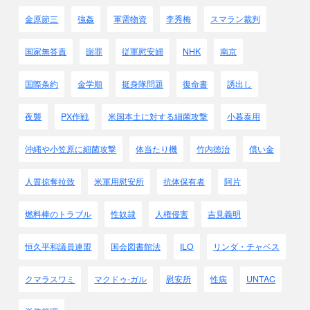
あろう・・・・
金原節三
強姦
軍需物資
李秀梅
スマラン裁判
日本の軍人は何故このように性欲に理性が保てないのかと、
私は大陸上陸と共にただちに痛感し、戦場生活1年を通じて
国家無答責
謝罪
従軍慰安婦
NHK
南京
始終痛感した。
しかし
軍当局はあえてこれを不思議とせず
、
この方面に対する訓戒は耳にした事がない。・・・・
国際条約
金学順
挺身隊問題
復命書
誘出し
軍当局は軍人の性欲を抑えることは不可能だとして、
支那婦人を強姦しないように慰安所を設けた。
夜襲
PX作戦
米国本土に対する細菌攻撃
小暮泰用
しかし強姦ははなはだ盛んに行なわれて、支那良民は日本軍
人を見れば必ず恐れた・・・・
沖縄や小笠原に細菌攻撃
体当たり機
竹内徳治
償い金
そのあたりの事を、金原節三
「陸軍省業務日誌摘録」
から見
人質掠奪拉致
米軍用慰安所
抗体保有者
阿片
てみます。
(文章は適時意訳します)
燃料棒のトラブル
性奴隷
人権侵害
吉見義明
●陸軍省課長会報での法務局長報告 1942年2月12日
富兵団（第25軍）において敵前逃亡112、
強姦3
、掠奪3の
恒久平和議員連盟
国会図書館法
ILO
リンダ・チャベス
報告あり・・・・
比島（フィリピン）方面でも
相当強姦（14名）あり、
クマラスワミ
マクドゥ-ガル
慰安所
性病
UNTAC
下士官の婦人傷害事
例もありたり。・・・・
●局長会報(大山文雄法務局長と田中隆吉兵務局長のやりと