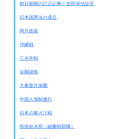
朝日新聞の訂正記事と吉田清治証言
刑法 強姦
強姦未遂 2名
日本国憲法の成立
注：逮捕されて処罰された人数です。実際はこの何10
倍もあったでしょう
阿片政策
●第64師団戦史から 1944年7月に華北から第11軍に配属さ
沖縄戦
れた部隊
・・・・湖南省に到着して将兵一同驚いたここは、
三光作戦
第11軍将兵全般の民衆に対する暴戻ぶりであった。
即ち、第11軍各兵団は
尖閣諸島
｢戦いには強いが民衆に臨むには暴であった｣との感を強く
した。・・・・
大東亜共栄圏
いくたびかの第11軍の長沙攻略により、戦禍を蒙った住民
の中には、
中国人強制連行
放火、掠奪、
強姦
、殺傷等により、怨恨の骨髄に徹するも
のあり・・・・
日本の毒ガス戦
このように慰安所を作っても、
防疫給水部（細菌戦部隊）
陸軍刑法を改正しても強姦事件は増えるばかりでした。
国府台陸軍病院の早尾軍医中尉が軍の委託を受けてまとめた