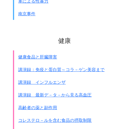
軍による性暴力
｢戦場に於ける特殊現象と其の対策｣という論文があります。
その中の「性欲と強姦」という項目には次のように書かれて
南京事件
います。
●性欲と強姦
国府台陸軍病院附 金沢医科大学教授 陸軍軍医中
健康
尉 早尾乕雄
1939年6月（原文カナ、意訳）
・・・・出征者に対して性欲を長く抑制することは、
健康食品と肝臓障害
自然に支那婦人に対して暴行することになるだろうと兵站部
は気をきかせ、
講演録：免疫と蛋白質～コラ－ゲン美容まで
中支那にも早々に慰安所を開設した。
その主要な
目的は性の満足により将兵の気分を和らげ
講演録 インフルエンザ
皇軍の威厳を傷つける強姦を防ぐ事
にあった。
慰安所の急設は確かにその目的の一部は達した。
講演録 最新デ－タ－から見る高血圧
しかしあの多数の将兵に対して慰安所の女の数は問題になら
ない。
高齢者の薬と副作用
上海や南京には慰安所以外にその道は開けているから
(注：民間の売春宿があった)、
コレステロ－ルを含む食品の摂取制限
慰安所の不足した地方や前線へ送り出せたが、
それでも地方では強姦の数は相当あり、また前線にもこれを