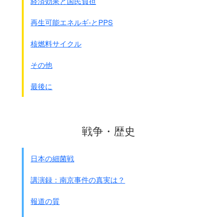
経済効果と国民負担
暴行が5月の1ｹ月だけで8件あった。
(フィリピン)イロイロ憲兵分隊執務参考綴り（比島防
衛546）から
再生可能エネルギ-とPPS
● 局長会報 大山法務局長の報告 1942年8月12日
(原文カナ)
南方の犯罪610件、強姦罪多し、
1－3 省略
核燃料サイクル
支那よりの転用部隊に多し
。
4 軍紀風紀について
慰安設備不十分、
当軍上陸以来の犯罪非行の状況をみると、
その他
監視監督不十分に起因す。
作戦初期においては
強姦著しく
多く一時憂慮した
拘禁所にはどこも200名あて収容しあるが、
が・・・・
最後に
いずれも3～4名の法務官が処理しあり
近頃窃盗横領等の散発を見る。
特に将校、下士官にしてこの種の犯罪を犯す者があ
これらの局長会報を見ると、
る・・・・
いかに中国での強姦が凄まじかったかが分かります。
役種別に状況を見ると、
強姦や対上官犯は共に召集者
戦争・歴史
その結果中国から転進してきた部隊が
に断然多く
、
南方に来てさらに強姦事件を
窃盗横領は現役者に多い・・・・
起こしていることが分かります。
日本の細菌戦
以下省略
講演録：南京事件の真実は？
●｢軍法会議取扱人員表｣ 昭和17年1月から12月
第一野戦憲兵隊会議書綴 から
報道の質
陸軍刑法 戦地強姦 7名
戦地強姦致死 1名