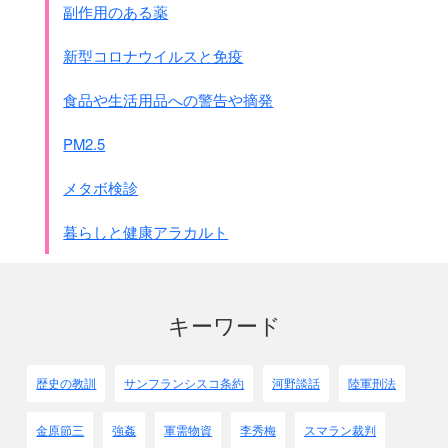
これがWHOの結論
副作用のある薬
それに異例ですが
解熱剤のアスピリンの使用は
新型コロナウイルスと免疫
控えるようにと品名まであげています。
ＷＨＯが薬の品名まで言うことは異例です。
食品や生活用品への警告や摘発
これはメキシコの死亡を精査したら、
殆どがアスピリンを使用していたからだといわれます。
PM2.5
それとウイルスがタミフルに耐性を
持ち始めていることも言っています。
メタボ検診
もう時間が来ました。
暮らしと健康アラカルト
少し時間をオ－バ－してすいませんでした。
今日はありがとうございます。
キーワード
歴史の教訓
サンフランシスコ条約
河野談話
陸軍刑法
金原節三
強姦
軍需物資
李秀梅
スマラン裁判