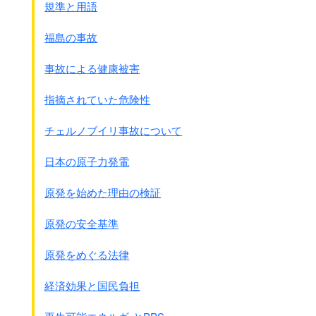
厚生労働省の審査書類には
規準と用語
すでに報告されていたのです。
さらに
解熱効果は7日目ラットで
福島の事故
体温低下とあるものの、
正式には記載されていません。
事故による健康被害
予防効果はうたえないし、
子供へのデ－タ－もない、
指摘されていた危険性
解熱の効果もわからない
・・・・
ということです。
チェルノブイリ事故について
でもタミフルで熱が下がると言うのは
日本の原子力発電
考えてみれば恐いことです。
熱のコントロ-ルは脳の視床下部です。
原発を始めた理由の検証
熱が下がると言うことは脳に到達して
影響を与えている
と言うことです。
原発の安全基準
それと厚生労働省のタミフルと
原発をめぐる法律
妊娠ラットの胎児死亡資料があります
◎資料
経済効果と国民負担