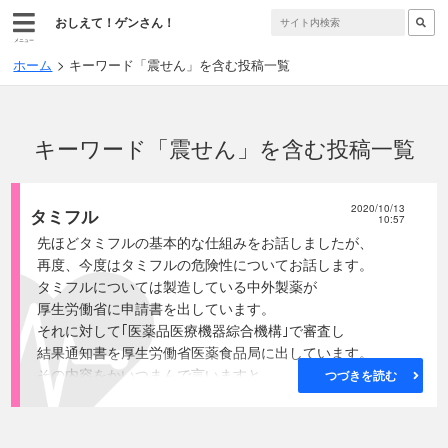
おしえて！ゲンさん！
メニュー
ホーム
キーワード「震せん」を含む投稿一覧
キーワード「震せん」を含む投稿一覧
2020/10/13
タミフル
10:57
先ほどタミフルの基本的な仕組みをお話しましたが、
再度、今度はタミフルの危険性についてお話します。
タミフルについては製造している中外製薬が
厚生労働省に申請書を出しています。
それに対して｢医薬品医療機器綜合機構｣で審査し
結果通知書を厚生労働省医薬食品局に出しています。
その内容をかいつまんで言いますと。
つづきを読む
● A型及びB型インフルエンザの
NAを阻害することにより抗ウイルス活性を発現
● 予防については現段階において承認は困難