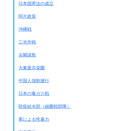
日本国憲法の成立
タミフルを許可した厚生省の委員に
中外製薬から莫大な研究費をもらっている
阿片政策
教授が入っています。
それが発覚して
沖縄戦
その教授は一昨年首になりました。
三光作戦
ところが不思議なことに国の方針は
危険性を否定していません
。
尖閣諸島
このあいだ横浜で10月になくなったお子さん、
厚生省の医務官は
大東亜共栄圏
｢タミフルとの因果関係は否定できない｣と言っています。
ありましたではなく、完全否定は出来ないので
中国人強制連行
民間でテータ－の集積を
お願いしてく
ださいと言うことです。
日本の毒ガス戦
ただ感染拡大を考えると
防疫給水部（細菌戦部隊）
一定の効果は考えられますので、
心配なら注意して使うのはかまわないと思いますが、
軍による性暴力
風邪なんだから感染してなおって抗体をつくれば
いいんじゃないのかなと思っています。