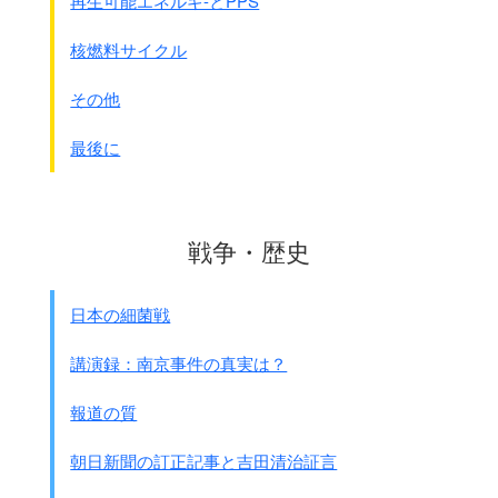
再生可能エネルギ-とPPS
核燃料サイクル
その他
最後に
戦争・歴史
日本の細菌戦
注：タミフルを使うと胎児死亡は
講演録：南京事件の真実は？
低用量でも4倍になっています。
低用量でも
人間への量の2倍ですが、死亡は4倍
で
報道の質
す。
朝日新聞の訂正記事と吉田清治証言
しかし産婦人科学会では
タミフル投与を勧めています。