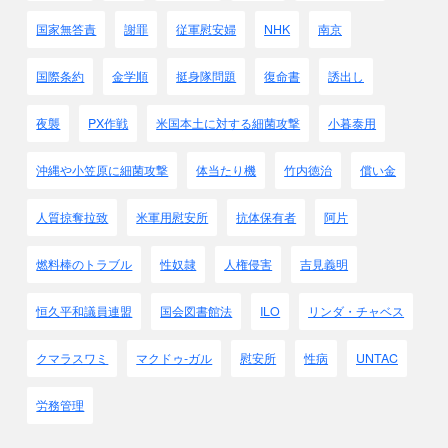
国家無答責
謝罪
従軍慰安婦
NHK
南京
国際条約
金学順
挺身隊問題
復命書
誘出し
夜襲
PX作戦
米国本土に対する細菌攻撃
小暮泰用
沖縄や小笠原に細菌攻撃
体当たり機
竹内徳治
償い金
人質掠奪拉致
米軍用慰安所
抗体保有者
阿片
燃料棒のトラブル
性奴隷
人権侵害
吉見義明
恒久平和議員連盟
国会図書館法
ILO
リンダ・チャベス
クマラスワミ
マクドゥ-ガル
慰安所
性病
UNTAC
労務管理