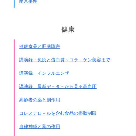
南京事件
脳症ですが
脳症を起こす病気と言うのは山ほどあります。
脳症は臨床デ－タ－にあるのは
健康
全体の1/3位じゃないかといわれています。
いろいろな原因を除いて
インフルエンザを選んでしらべると
健康食品と肝臓障害
解熱剤が疑われているのです。
しかし解熱剤を使わなくても脳症になる。
講演録：免疫と蛋白質～コラ－ゲン美容まで
厚生省では
予防接種と脳症やタミフルと脳症
の
両方の研究班がありますが、
講演録 インフルエンザ
いずれも脳症を防ぐことは出来ないと言うのが結論です。
厚生省の研究班の岡山大学の教授は
講演録 最新デ－タ－から見る高血圧
｢タミフルと脳症は何の関係もない｣と言っています。
とすると重症化とは何なのかと言うことが問題です。
高齢者の薬と副作用
丁寧な看護と対応が必要なのだろうと思います。
コレステロ－ルを含む食品の摂取制限
WHOの資料があります。
抗ウイルス剤、
タミフルは投与の大半は不要、
自律神経と薬の作用
入院患者の10%は必要かもしれない