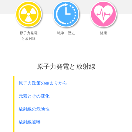
● 死亡について
生後7日ラットで
700mg/kg投与で 14匹中2匹死亡
1000mg/kg投与で 70匹中10匹死亡
生後14日ラットで
原子力発電
戦争・歴史
健康
1000mg/kg投与で 42匹中1匹死亡
と放射線
● 一般症状について
生後7日ラットで 700mg/kg投与で
体温低下・自発運動の低下・
呼吸緩徐・不規則が2時間以降観察
原子力発電と放射線
1000mg/kg投与で
雌で震せん・虚脱
● 本剤を
血液脳関門が未完成と考えられる
原子力政策の始まりから
患者には注意が必要。
海外においては13歳未満の小児に対する
元素とその変化
有効性･安全性は確立されていない
放射線の危険性
マスコミに報道されている異常行動等の
トラブルに良く似ていますよね。
放射線被曝
動物実験では発生していたトラブルが