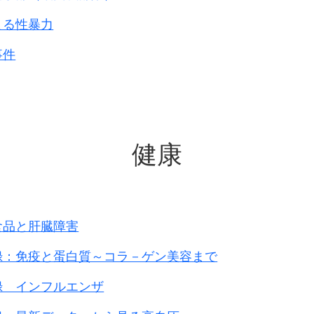
よる性暴力
事件
健康
食品と肝臓障害
録：免疫と蛋白質～コラ－ゲン美容まで
録 インフルエンザ