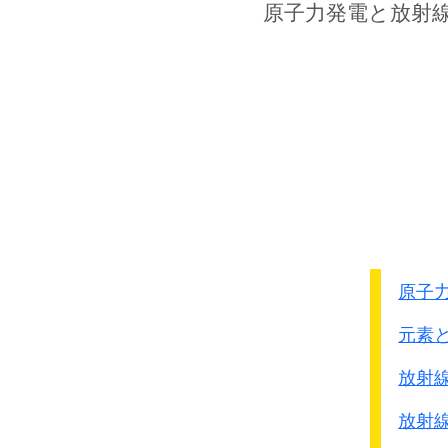
第144連隊第7中隊
原子力発電
と放射
発炎筒を使い果たした
6）ブナで捕獲した捕虜
サイパンでガスマスク
7）ブナで捕獲した別の
ラバウルでガスマスク
8）ポ－トモレスビ－で
あか筒・ガス手投弾
ポ－トモレスビ－攻撃
9）ブナで捕獲した捕虜
攻撃用の毒ガス訓練は
原子
10）ブナで捕獲したル
元素
ガス手投弾が携行され
11）Kokodaで捕獲し
放射
ラバウルでガスマスク
放射
だれもガスマスクをも