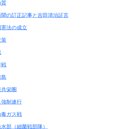
の質
新聞の訂正記事と吉田清治証言
国憲法の成立
政策
戦
作戦
諸島
亜共栄圏
人強制連行
の毒ガス戦
給水部（細菌戦部隊）