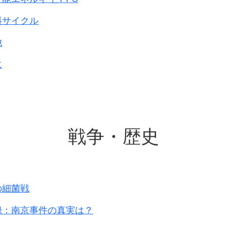
・鼻の痛みを訴えた。
果があった。
料サイクル
他
に
戦争・歴史
の細菌戦
録：南京事件の真実は？