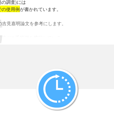
の調査)には
での使用例
が書かれています。
の吉見嘉明論文を参考にします。
涙ガス手投弾を携行している。
酸)の使用(2回)
ニュ－ギニアのSapetoで、
嘔吐性ガス筒を放棄。
ガダルカナル島で青酸ガス手投弾を捕獲
ルカナル島で青酸ガス手投弾を捕獲
日、包囲された日本軍部隊がガスを使用
、ニュ－ギニアで捕獲された