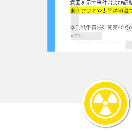
意図を示す事件および証拠
東南アジアや太平洋地域
季刊戦争責任研究第40号
●マレ－
日本軍は青酸手投弾・催
●ビルマ
1.赤筒を捕獲
2.戦車に対する手投弾(青
●南西太平洋
1）1942年12月25日、
日本軍が催涙ガス筒・
2）1943年2月6日、
3）同年2月8日、ガダ
4）同年1月23日・28
5）1942年10月28日