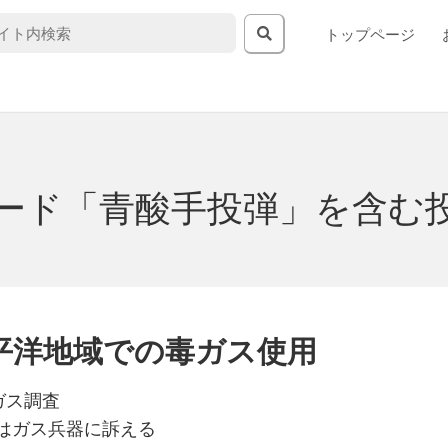
トップページ
ード「青酸手投弾」を含む
平洋地域での毒ガス使用
ガス調査
はガス兵器に訴える