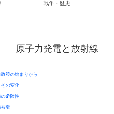
記録には、
線
戦争・歴史
との記述あり。
の供述によれば、
を置いてくるよう命令された、という。
捕虜の供述では、
を置いてくるよう命令された、という。
原子力発電と放射線
捕獲した捕虜の供述によれば、
などを
のために携行した、という。
の供述によれば、
受けなかった、という。
力政策の始まりから
ースリ－フは、
とその変化
ていることを示している。
た捕虜の供述によれば、
線の危険性
を置いてくるよう命じられたため、
線被曝
っていない、という。