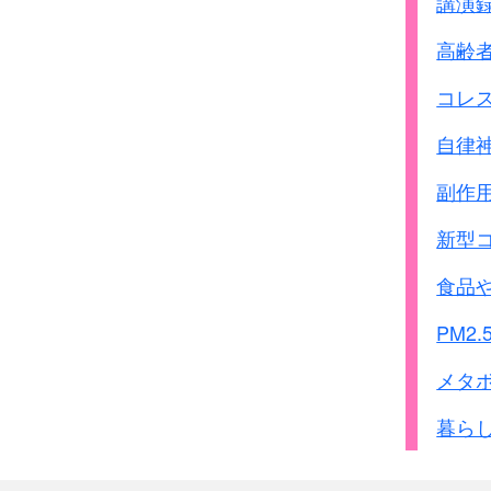
講演
高齢
コレ
自律
副作
新型
食品
PM2.
メタ
暮ら