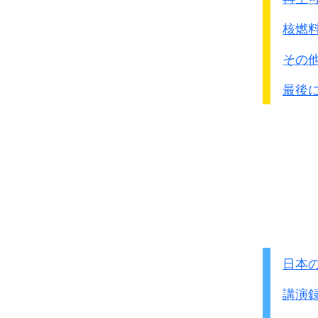
附近の兵士が頭痛とノド
ガスマスクの使用は効
核燃
その
最後
日本
講演