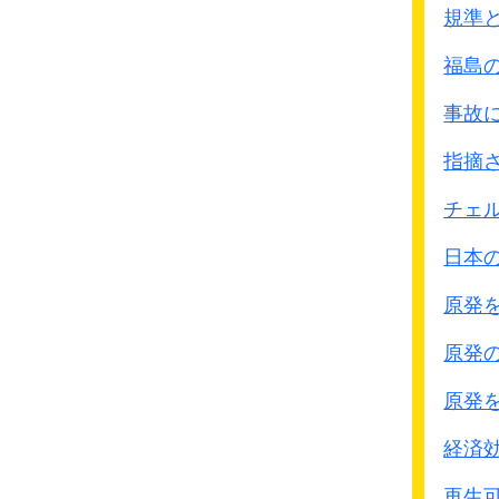
規準
日本軍は
1944年7月14日
福島
毒ガス使用を中止する命
孤立して小さな部隊はそ
事故
ニュ－ギニア北部のビア
指摘
●ビアク島における日本
チェ
使用説に関する総括報告
日本
アメリカ陸軍兵站司令
1945年3月6日夜8時、
原発
第579対空警報中隊の5
中隊全体に頭痛と眼・咽
原発
急襲であったため、ガス
原発
その防護効果はなかっ
翌3月7日朝10時15分
経済
あか筒2本が使用された
再生可