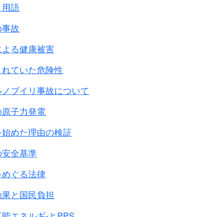
と用語
に
の事故
令
を出していますが、
の後も使用を続けています。
による健康被害
ク島の山中で孤立した部隊です。
されていた危険性
軍の嘔吐性ガス
ルノブイリ事故について
 1945年4月25日
の原子力発電
部主任化学将校ジョン・リディック中佐
日本兵が99式あか筒を2本使用した。
を始めた理由の検証
名の兵士が嘔吐した。
喉の軽いヒリヒリ感を訴えるものが生じた。
の安全基準
マスク装着が間に合わず、
をめぐる法律
た。
、フィルム・装備交換所で、
効果と国民負担
。
能エネルギ-とPPS