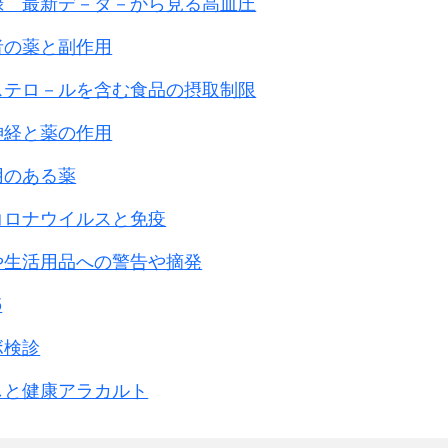
録 最新デ－タ－から見る高血圧
者の薬と副作用
ステロ－ルを含む食品の摂取制限
神経と薬の作用
用のある薬
コロナウイルスと免疫
や生活用品への警告や摘発
5
ボ検診
しと健康アラカルト