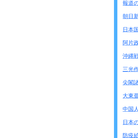
報道
朝日
日本
阿片
沖縄
三光
尖閣
大東
中国
日本
防疫