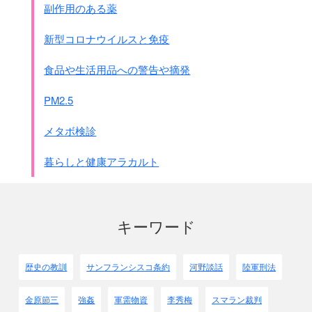
副作用のある薬
新型コロナウイルスと免疫
食品や生活用品への警告や摘発
PM2.5
メタボ検診
暮らしと健康アラカルト
キーワード
歴史の教訓
サンフランシスコ条約
河野談話
陸軍刑法
金原節三
強姦
軍需物資
李秀梅
スマラン裁判