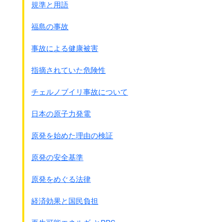
規準と用語
朝鮮半島は北と南に分かれています。
これは8月21日に内務省が
福島の事故
｢
朝鮮半島の日本軍部武装解除後、
38度線以北をソ連軍、以南を米軍が担当する
｣と
事故による健康被害
朝鮮総督府に打電したことによります。
これはまもなくソ連軍が38度線まで
指摘されていた危険性
占領することが分かっていたからですが、
朝鮮戦争から現在に至るまで北と南を分けている
チェルノブイリ事故について
38度線が出来たのきっかけは日本かも知れません。
日本の原子力発電
原発を始めた理由の検証
原発の安全基準
原発をめぐる法律
経済効果と国民負担