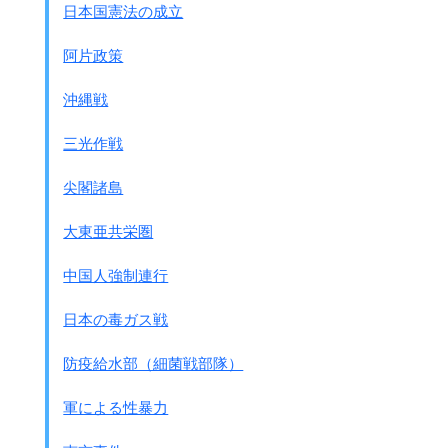
日本国憲法の成立
阿片政策
沖縄戦
三光作戦
尖閣諸島
大東亜共栄圏
中国人強制連行
日本の毒ガス戦
防疫給水部（細菌戦部隊）
軍による性暴力