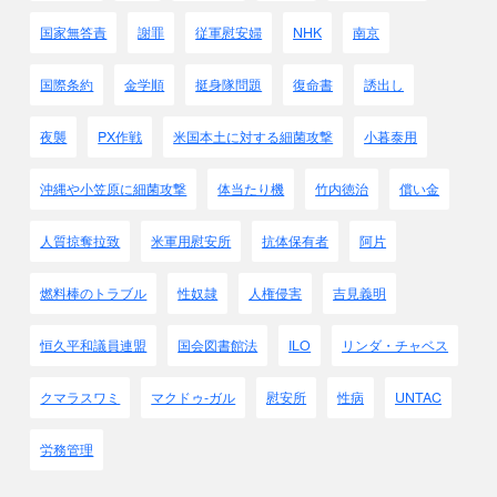
国家無答責
謝罪
従軍慰安婦
NHK
南京
国際条約
金学順
挺身隊問題
復命書
誘出し
夜襲
PX作戦
米国本土に対する細菌攻撃
小暮泰用
沖縄や小笠原に細菌攻撃
体当たり機
竹内徳治
償い金
人質掠奪拉致
米軍用慰安所
抗体保有者
阿片
燃料棒のトラブル
性奴隷
人権侵害
吉見義明
恒久平和議員連盟
国会図書館法
ILO
リンダ・チャベス
クマラスワミ
マクドゥ-ガル
慰安所
性病
UNTAC
労務管理