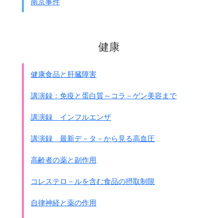
南京事件
健康
健康食品と肝臓障害
講演録：免疫と蛋白質～コラ－ゲン美容まで
講演録 インフルエンザ
講演録 最新デ－タ－から見る高血圧
高齢者の薬と副作用
コレステロ－ルを含む食品の摂取制限
自律神経と薬の作用