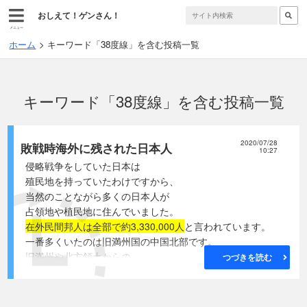
おしえて！ゲンさん！
メニュー
ホーム
キーワード「38度線」を含む投稿一覧
キーワード「38度線」を含む投稿一覧
2020/07/28
敗戦時海外に残された日本人
10:27
侵略戦争をしていた日本は
殖民地を持っていたわけですから、
当然のことながら多くの日本人が
占領地や植民地に住んでいました。
在外民間邦人は全部で約3,330,000人
と言われています。
一番多くいたのは旧満州国の中国北部です。
旧満州や北方領土からの
つづきを読む
引き揚げ時の苦労が戦後多く語られています。
日本政府は日本本土が焼け野原となり
食料も不足していたことから、