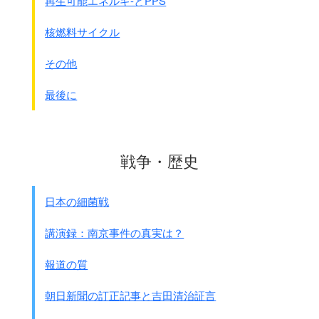
再生可能エネルギ-とPPS
核燃料サイクル
その他
最後に
戦争・歴史
日本の細菌戦
講演録：南京事件の真実は？
報道の質
朝日新聞の訂正記事と吉田清治証言