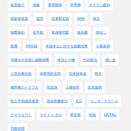
日本の人たちもきっと納得する
・・・・」
金原節三
強姦
軍需物資
李秀梅
スマラン裁判
●B・C級裁判をもう少し詳しく国別に見ます。
国家無答責
謝罪
従軍慰安婦
NHK
南京
林博史 BC級戦犯裁判 から
｢イギリス｣
国際条約
金学順
挺身隊問題
復命書
誘出し
裁判地
被告数
死刑
死刑確認
ｼﾝｶﾞﾎﾟ-ﾙ
ｼﾝｶﾞﾎﾟ-ﾙ
465
142
112
194
夜襲
PX作戦
米国本土に対する細菌攻撃
小暮泰用
ﾏﾗﾔ
ｸｱﾗﾙﾝﾌﾟ-ﾙ
62
20
18
194
ｼﾞｮﾎ-ﾙﾊﾞﾙ
5
3
3
194
沖縄や小笠原に細菌攻撃
体当たり機
竹内徳治
償い金
ﾏﾗｯｶ
11
2
2
194
ｶｼﾞｬﾝ
1
1
1
194
人質掠奪拉致
米軍用慰安所
抗体保有者
阿片
ﾀｲﾋﾟﾝ
25
194
ｲﾎﾟ-
2
2
2
194
燃料棒のトラブル
性奴隷
人権侵害
吉見義明
ｶﾝﾊﾟ-ﾙ
1
194
ﾃﾛｯｸｱﾝｿﾝ
1
1
1
194
ﾗｳﾌﾞ
1
1
1
194
恒久平和議員連盟
国会図書館法
ILO
リンダ・チャベス
ﾍﾞﾝﾄﾝ
2
2
1
46.
ﾍﾟﾅﾝ
35
21
20
194
クマラスワミ
マクドゥ-ガル
慰安所
性病
UNTAC
ｸｱﾗｶﾝｻ-ﾙ
3
194
ｱﾛ-ｽﾀ-
17
8
7
194
労務管理