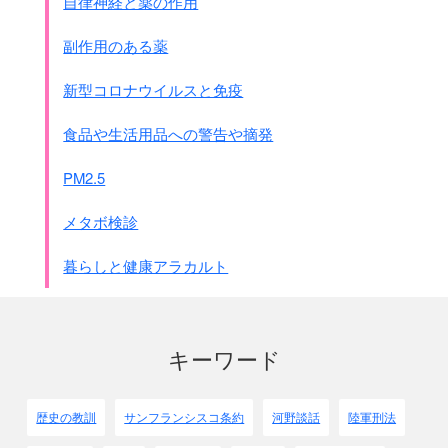
自律神経と薬の作用
合計
5,690
971
参考:
1956.6-7
1,062
0
副作用のある薬
中華人民共和国
注：上の表で中華人民共和国だけが
新型コロナウイルスと免疫
別扱いになっているのには理由があります。
周恩来の方針です。
食品や生活用品への警告や摘発
●周恩来の方針
中国は国際法廷には属さず、
PM2.5
独自の軍事法廷で裁く事にしたからです。
従ってA級B級C級と言う区別はありません。
メタボ検診
さらに周恩来は下記のように述べています。
｢・・・・日本戦犯の処理については、
暮らしと健康アラカルト
1人の死刑もあってはならず
、
また1人の無期刑もだしてはならない
。
有期刑も出来るだけ少数
にすべきである。・・・・
また中国国民からの寛大すぎるという抗議に対しては、
キーワード
｢・・・・
寛大な処理に付いては、
20年後に理解出来るであろう・・・・
侵略戦争で罪行を犯した人たちが充分に
歴史の教訓
サンフランシスコ条約
河野談話
陸軍刑法
反省し、
その体験を日本の人たちに話す・・・・