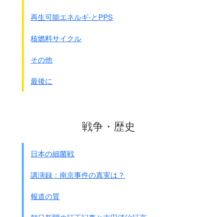
◎B級戦争犯罪 通常の戦争犯罪
再生可能エネルギ-とPPS
◎C級戦争犯罪 人道に対する罪
核燃料サイクル
B・C級の裁判は、アメリカ、イギリス、オランダ
オ-ストラリア、フランス、フィリピン、中国国民政府が
その他
40ｹ所以上で行なっています。
件数は2,244件、被告は5,700人、死刑は984人
です。
最後に
●B・C級裁判が行われた場所です。
東京裁判ハンドブック から
戦争・歴史
日本の細菌戦
講演録：南京事件の真実は？
報道の質