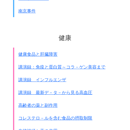
南京事件
注：中華人民共和国とソ連は含まれていませ
ん
●B・C級戦犯の国別人数｢共和国特赦戦犯始末｣任海生編著
健康
華文出版社 再転戴、再編集
連合国が日本軍人をB・C級で裁いた統計です。
中国側資料のため若干数字は異なっている可能性がありま
健康食品と肝臓障害
す。
特に一番下参考の
中華人民共和国の数字
を見てください。
講演録：免疫と蛋白質～コラ－ゲン美容まで
中国にあれだけの迷惑を掛けたにもかかわらず、
死刑と無期
が｢0｣
です。
講演録 インフルエンザ
国名
裁判期間
人数計
死刑
ｱﾒﾘｶ
1945.11-1949.9
1,453
140
講演録 最新デ－タ－から見る高血圧
ｲｷﾞﾘｽ
1946.12-1948.3
988
223
ｵ-ｽﾄﾗﾘｱ
1945.2-1951.4
939
153
高齢者の薬と副作用
ｵﾗﾝﾀﾞ
1946.8-1949.1
1,038
226
中華民国
1946.5-1949.1
833
149
コレステロ－ルを含む食品の摂取制限
ﾌﾗﾝｽ(ｻｲｺﾞﾝ)
1946.2-1950.3
230
63
ﾌｨﾘﾋﾟﾝ
1947.8-1949.12
169
17