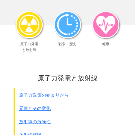
ボルネオ、フィリピンに連れて行かれました。
日本軍はこれら朝鮮人・台湾人軍属を
下働きとして一番いやな仕事をさせました。
多くの忌まわしい事件つまり、
捕虜虐待、虐殺の実行犯として
ほとんど彼等が関係しています。
勿論日本軍の命令でした事です
。
原子力発電
戦争・歴史
健康
と放射線
戦後のB・C級戦犯裁判では
日本人との見分けが付けにくいこともあって、
多くの朝鮮人・台湾人が
日本兵に代わって死刑や無期懲役等の
原子力発電と放射線
重い刑
を受けています。
●死刑・無期懲役の人数
原子力政策の始まりから
朝鮮人
台湾人
日本人
元素とその変化
死刑
23人
21人
940人
無期・有期刑
125人
147人
3,147人
放射線の危険性
戦後、
日本国籍を失った朝鮮人・台湾人は
放射線被曝