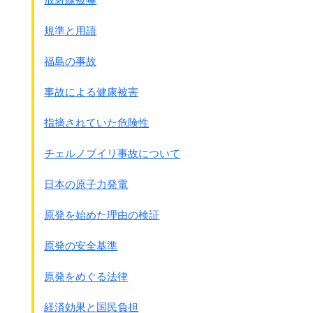
戦犯としての罰は受けながら、
当時の給料や貯金も返して貰えず、
規準と用語
軍属としての年金も、
補償その他の援護法の適用を受けられないまま
福島の事故
日本国家から放り出されたまま
現在に至っています。
事故による健康被害
BC級裁判の記録は中国、ソ連を除いて
原則として公開されています。
指摘されていた危険性
しかし日本政府はこれらの資料を
積極的に集めたり公開をしていません。
チェルノブイリ事故について
●A・B・C級戦犯裁判とは
日本の原子力発電
この様な区別の仕方はアメリカの方法です。
イギリスでは主要戦争犯罪(Major War Crimes)と
原発を始めた理由の検証
軽戦争犯罪(Minor War Crimes)の
2つの分け方をしています。
原発の安全基準
通常はアメリカ方式で分類
しています。
◎A級戦争犯罪 平和に対する罪
原発をめぐる法律
極東軍事裁判(東京裁判)及び
ニュ－ルンベルグ裁判
経済効果と国民負担
東京裁判では 被告28人 死刑7人