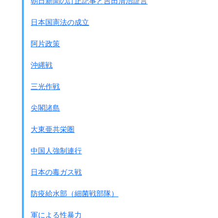
朝日新聞の訂正記事と吉田清治証言
日本国憲法の成立
阿片政策
沖縄戦
三光作戦
尖閣諸島
大東亜共栄圏
中国人強制連行
日本の毒ガス戦
防疫給水部（細菌戦部隊）
軍による性暴力