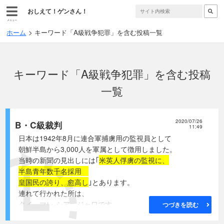
おしえて！ゲンさん！
メニュー
ホーム
キーワード「A級戦争犯罪」を含む投稿一覧
キーワード「A級戦争犯罪」を含む投稿
一覧
2020/07/26
B・C級裁判
11:49
日本は1942年8月に連合軍捕虜用の監視員として
朝鮮半島から3,000人を軍属として徴用しました。
当時の新聞の見出しには｢
米英人俘虜の監視に、
半島青年数千名採用
皇国民の誇り、愈高し
｣とあります。
連れて行かれた所は、
タイ、マレ-シア、ジャワです。
つづきを読む
台湾人(現在の少数民族)軍属も徴用され、