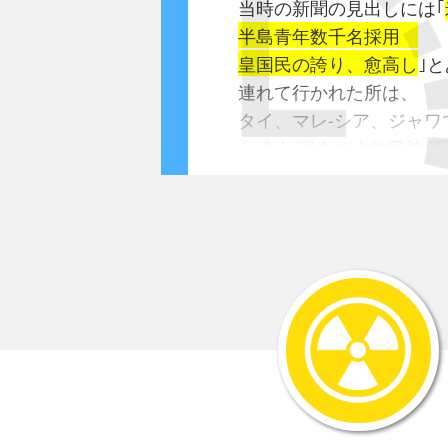
当時の新聞の見出しには｢
半島青年数千名採用
皇国民の誇り、愈高し
｣
連れて行かれた所は、
タイ、マレ-シア、ジャワ
台湾人(現在の少数民族)
ボルネオ、フィリピンに
日本軍はこれら朝鮮人・
下働きとして一番いやな
多くの忌まわしい事件つ
捕虜虐待、虐殺の実行犯
ほとんど彼等が関係して
勿論日本軍の命令でした
戦後のB・C級戦犯裁判で
日本人との見分けが付け