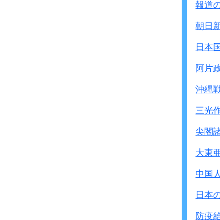
報道
朝日
日本
阿片
沖縄
三光
尖閣
大東
中国
日本
防疫