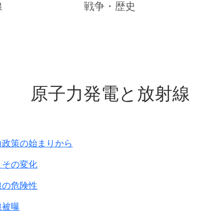
線
戦争・歴史
無期懲役等の
台湾人
日本人
原子力発電と放射線
21人
940人
147人
3,147人
朝鮮人・台湾人は
力政策の始まりから
がら、
て貰えず、
とその変化
用を受けられないまま
線の危険性
たまま
現在に至っています。
線被曝