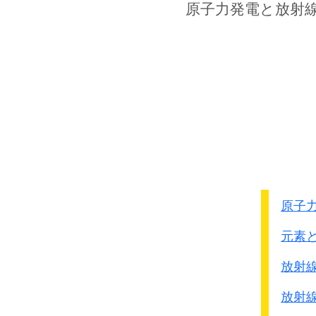
多くの朝鮮人・台湾人が
原子力発電
と放射
日本兵に代わって死刑や
重い刑
を受けています。
●死刑・無期懲役の人数
朝鮮人
死刑
23人
無期・有期刑
125人
戦後、
日本国籍を失った
原子
戦犯としての罰は受けな
当時の給料や貯金も返し
元素
軍属としての年金も、
補償その他の援護法の適
放射
日本国家から放り出され
放射