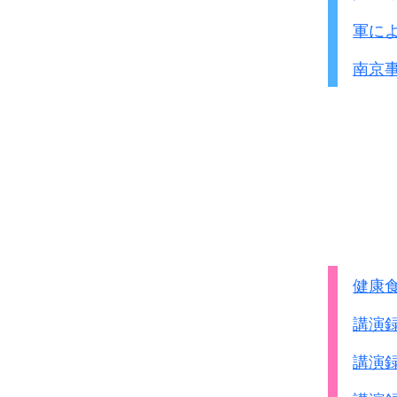
軍に
注：中華人民
南京
●B・C級戦犯の国別人数
華文出版社 再
連合国が日本軍人をB・C
中国側資料のため若干数
特に一番下参考の
中華人
中国にあれだけの迷惑を
国名
裁判
健康
ｱﾒﾘｶ
1945.11-
1949.9
講演
ｲｷﾞﾘｽ
1946.12-
1948.3
講演
ｵ-ｽﾄﾗﾘｱ
1945.2-