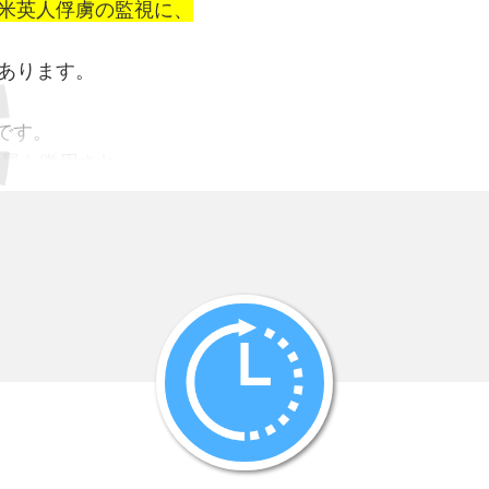
米英人俘虜の監視に、
とあります。
です。
軍属も徴用され、
連れて行かれました。
台湾人軍属を
仕事をさせました。
まり、
として
います。
事です
。
は
にくいこともあって、