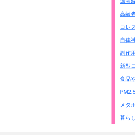
講演
ｵﾗﾝﾀﾞ
1946.8-
高齢
中華民国
1946.5-
ﾌﾗﾝｽ(ｻｲｺﾞﾝ)
1946.2-
コレ
ﾌｨﾘﾋﾟﾝ
1947.8-
自律
1949.12
合計
副作
参考:
1956.6-7
新型
中華人民共和国
注：上の表で中華人民
食品
別扱いになっている
周恩来の方針です
PM2.
●周恩来の方針
メタ
中国は国際法廷には属
独自の軍事法廷で裁く事
暮ら
従ってA級B級C級と言
さらに周恩来は下記のよ