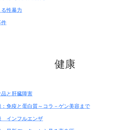
よる性暴力
共和国とソ連は含まれていません
事件
｢共和国特赦戦犯始末｣任海生編著
転戴、再編集
級で裁いた統計です。
健康
字は異なっている可能性があります。
民共和国の数字
を見てください。
掛けたにもかかわらず、
死刑と無期が｢0｣
です。
期間
人数計
死刑
死刑%
無期
無期%
有期
食品と肝臓障害
1,453
140
9.8
164
11.3
872
録：免疫と蛋白質～コラ－ゲン美容まで
988
223
22.8
54
5.5
502
録 インフルエンザ
1951.4
939
153
16.3
38
4.0
455