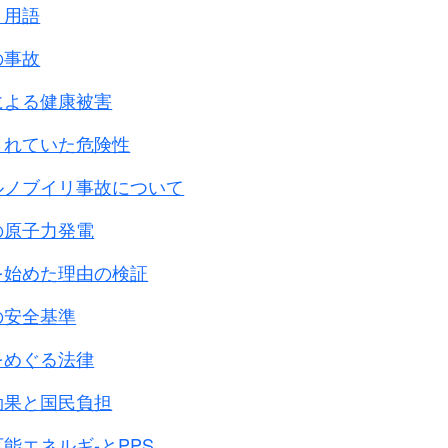
ソ連を除いて
と用語
ます。
の事故
の資料を
していません。
による健康被害
されていた危険性
メリカの方法です。
ルノブイリ事故について
jor War Crimes)と
の原子力発電
rimes)の
す。
を始めた理由の検証
分類
しています。
の安全基準
和に対する罪
判)及び
をめぐる法律
裁判
効果と国民負担
28人 死刑7人
戦争犯罪
能エネルギ-とPPS