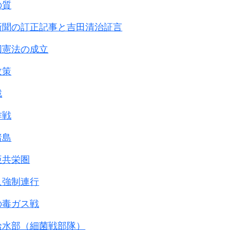
の質
新聞の訂正記事と吉田清治証言
国憲法の成立
政策
戦
作戦
諸島
亜共栄圏
人強制連行
の毒ガス戦
給水部（細菌戦部隊）