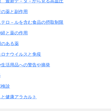
録 最新デ－タ－から見る高血圧
1949.1
1,038
226
21.8
30
2.9
713
者の薬と副作用
1949.1
833
149
16.9
83
9.4
272
1950.3
230
63
27.4
23
10.0
112
ステロ－ルを含む食品の摂取制限
169
17
10.1
87
51.5
27
神経と薬の作用
5,690
971
479
2,953
1
用のある薬
1,062
0
0
0
0
45
1
コロナウイルスと免疫
共和国だけが
や生活用品への警告や摘発
のには理由があります。
。
5
ボ検診
さず、
にしたからです。
しと健康アラカルト
う区別はありません。
うに述べています。