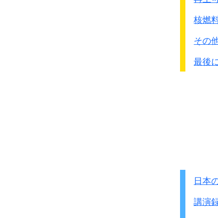
◎C級戦争犯罪 人道に
核燃
B・C級の裁判は、アメ
その
オ-ストラリア、フラン
40ｹ所以上で行なってい
最後
件数は2,244件、被告は5,
●B・C級裁判が行われた
東京裁判ハンド
日本
講演