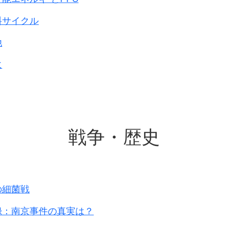
対する罪
料サイクル
リカ、イギリス、オランダ
他
ス、フィリピン、中国国民政府が
ます。
に
700人、死刑は984人
です。
場所です。
ブック から
戦争・歴史
の細菌戦
録：南京事件の真実は？