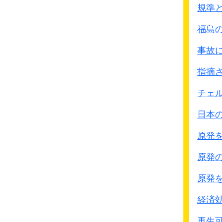
BC級裁判の記録は中国、
規準
原則として公開されてい
福島
しかし日本政府はこれら
積極的に集めたり公開を
事故
指摘
●A・B・C級戦犯裁判とは
この様な区別の仕方はア
チェ
イギリスでは主要戦争犯罪(Ma
日本
軽戦争犯罪(Minor War C
2つの分け方をしていま
原発
通常はアメリカ方式で
原発
◎A級戦争犯罪 平
極東軍事裁判(東京裁
原発
ニュ－ルンベルグ
経済
東京裁判では 被告
◎B級戦争犯罪 通常の
再生可