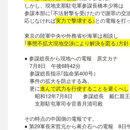
しかし、現地支那駐屯軍参謀長橋本少将は
参謀本部に｢不法射撃を受けたので謝罪の交
応じなければ
実力で撃壌する｣
との電報を打
東京の陸軍中央や外務省や海軍は相談し
｢
事態不拡大現地交渉により解決を図る｣方針
● 参謀総長から現地への電報 原文カナ
7月8日 午後6時42分
参謀総長指示｢臨命第400号｣
事件の拡大を防止する為、
更に
進んで武力を行使することを避くべし
昭和12年7月8日 参謀総長 戴仁親王
支那駐屯軍司令官香月清司殿
その時点の中国側の電報です。
● 第29軍長宋哲元から蒋介石への電報 8日