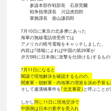
参謀本部作戦部長 石原莞爾
戦争指導課長 川辺虎四郎
軍務課長 柴山謙四郎
7月10日に東京の北多摩にあった
海軍の無線電話傍受所では
アメリカの暗号電報をキャッチしました。
内容は｢情報によれば中国の第29軍が
夕方5時に日本側に攻撃を仕掛ける｣するもの
7
月11日になると
閣議で現地解決を確認するものの、
関東軍・朝鮮軍・内地軍の増派を決め予算も
そして盧溝橋事件を
｢北支事変｣
と呼ぶことが
しかし
同じ11日に現地交渉で
中国側は日本の要求を受入れ