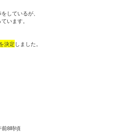
渉をしているが、
っています。
を決定
しました。
午前8時頃