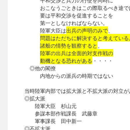
平和交渉と兵力の行使を同時に
おこなうごときはこの際取るべき途で
要は平和交渉を促進することを
第一としなければならない。
陸軍大臣は
出兵の声明のみで
、
問題はただちに解決すると考えている
諸般の情勢を観察すると
、
陸軍の出兵は全面的対支作戦の
動機となる恐れがある
・・・・
◎他の閣僚
内地からの派兵の時期ではない
当時陸軍内部では拡大派と不拡大派の対立が
◎拡大派
陸軍大臣 杉山元
参謀本部作戦課長 武藤章
軍事課長 田中新一
◎不拡大派