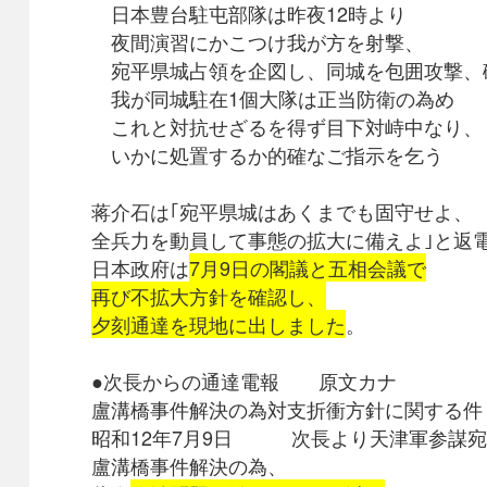
日本豊台駐屯部隊は昨夜12時より
夜間演習にかこつけ我が方を射撃、
宛平県城占領を企図し、同城を包囲攻撃、
我が同城駐在1個大隊は正当防衛の為め
これと対抗せざるを得ず目下対峙中なり、
いかに処置するか的確なご指示を乞う
蒋介石は｢宛平県城はあくまでも固守せよ、
全兵力を動員して事態の拡大に備えよ｣と返
日本政府は
7月9日の閣議と五相会議で
再び不拡大方針を確認し、
夕刻通達を現地に出しました
。
●次長からの通達電報 原文カナ
盧溝橋事件解決の為対支折衝方針に関する件
昭和12年7月9日 次長より天津軍参謀宛
盧溝橋事件解決の為、