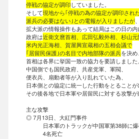
停戦の協定が調印
していました。
そして
現地から｢停戦の為の協定が調印され
派兵の必要はない｣との電報が入りましたが
拡大派の情報操作もあって結局はこの日の内
政府は
近衛文麿首相、広田弘毅外相、杉山元
米内光正海相、賀屋興宣蔵相の五相会議で
｢居留民保護｣の名目で内地部隊の派兵
を決め
首相は各界に挙国一致の協力を要請しました
中国側でも国民政府、共産党軍、軍閥、
便衣兵、扇動者等が入り乱れていた為、
日本側との協定に統一した行動をとることが
その後各地で日本軍や居留民に対する攻撃が
主な攻撃
◎ 7月13日、大紅門事件
日本軍のトラックが中国軍第38師に爆
4名死亡