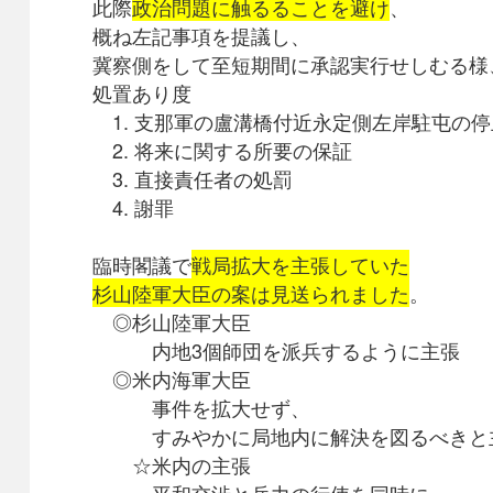
此
際
政治問題に触るることを避け
、
概ね左記事項を提議し、
冀察側をして至短期間に承認実行せしむる様
処置あり度
1. 支那軍の盧溝橋付近永定側左岸駐屯の停
2. 将来に関する所要の保証
3. 直接責任者の処罰
4. 謝罪
臨時閣議で
戦局拡大を主張していた
杉山陸軍大臣の案は見送られました
。
◎杉山陸軍大臣
内地3個師団を派兵するように主張
◎米内海軍大臣
事件を拡大せず、
すみやかに局地内に解決を図るべきと
☆米内の主張