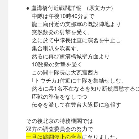
● 盧溝橋付近戦闘詳報 (原文カナ)
中隊は午後10時40分まで
龍王廟付近の支那軍の既設陣地より
突然数発の射撃を受く、
之に於て中隊長は直に演習を中止し
集合喇叭を吹奏す、
然るに再び盧溝橋城壁方面より
10数発の射撃を受く
この間中隊長は大瓦窟西方
｢トウチカ｣付近に中隊を集結せしむ、
然るに兵1名不在なるを知り断然膺懲する
応戦の準備をなしつつ
伝令を派して在豊台大隊長に急報す
その後北京の特務機関では
双方の調査委員会の努力で
一旦は戦闘停止の合意
に至りました。