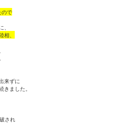
たので
、
に、
陸相、
、
。
出来ずに
続きました。
破され