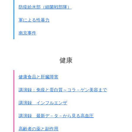
防疫給水部（細菌戦部隊）
軍による性暴力
南京事件
健康
健康食品と肝臓障害
講演録：免疫と蛋白質～コラ－ゲン美容まで
講演録 インフルエンザ
講演録 最新デ－タ－から見る高血圧
高齢者の薬と副作用