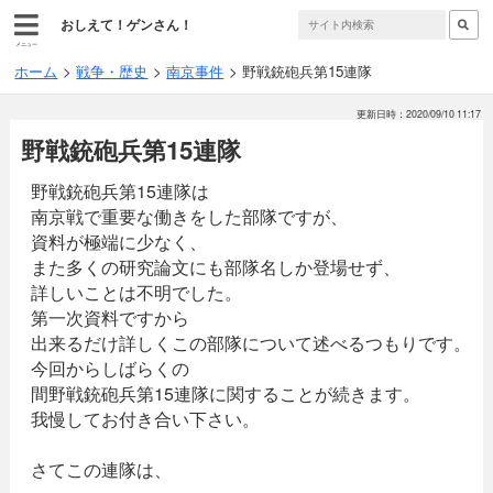
おしえて！ゲンさん！
メニュー
ホーム
戦争・歴史
南京事件
野戦銃砲兵第15連隊
更新日時：2020/09/10 11:17
野戦銃砲兵第15連隊
野戦銃砲兵第15連隊は
南京戦で重要な働きをした部隊ですが、
資料が極端に少なく、
また多くの研究論文にも部隊名しか登場せず、
詳しいことは不明でした。
第一次資料ですから
出来るだけ詳しくこの部隊について述べるつもりです。
今回からしばらくの
間野戦銃砲兵第15連隊に関することが続きます。
我慢してお付き合い下さい。
さてこの連隊は、