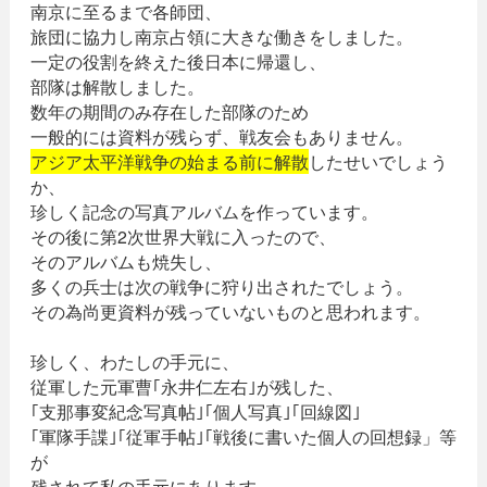
南京に至るまで各師団、
旅団に協力し南京占領に大きな働きをしました。
一定の役割を終えた後日本に帰還し、
部隊は解散しました。
数年の期間のみ存在した部隊のため
一般的には資料が残らず、戦友会もありません。
アジア太平洋戦争の始まる前に解散
したせいでしょう
か、
珍しく記念の写真アルバムを作っています。
その後に第2次世界大戦に入ったので、
そのアルバムも焼失し、
多くの兵士は次の戦争に狩り出されたでしょう。
その為尚更資料が残っていないものと思われます。
珍しく、わたしの手元に、
従軍した元軍曹｢永井仁左右｣が残した、
｢支那事変紀念写真帖｣｢個人写真｣｢回線図｣
｢軍隊手諜｣｢従軍手帖｣｢戦後に書いた個人の回想録」等
が
残されて私の手元にあります。