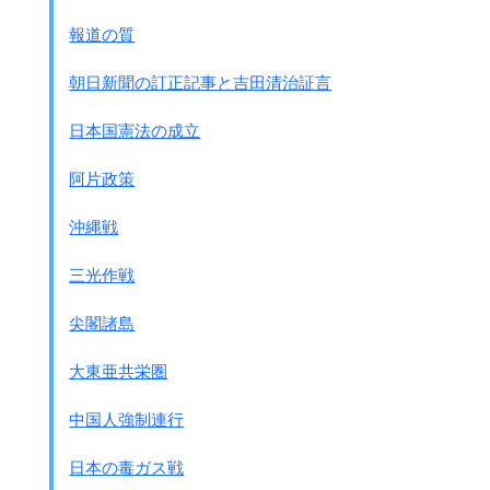
報道の質
朝日新聞の訂正記事と吉田清治証言
日本国憲法の成立
阿片政策
沖縄戦
三光作戦
尖閣諸島
大東亜共栄圏
中国人強制連行
日本の毒ガス戦