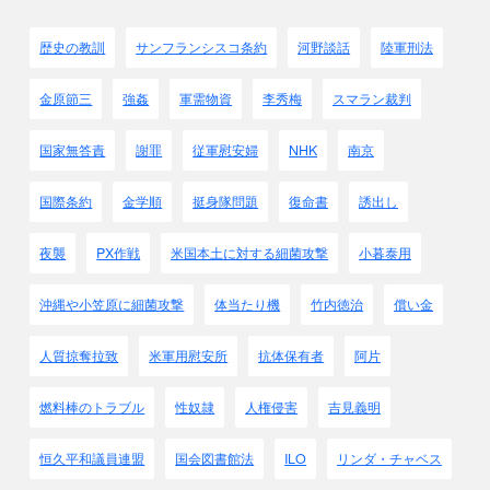
歴史の教訓
サンフランシスコ条約
河野談話
陸軍刑法
金原節三
強姦
軍需物資
李秀梅
スマラン裁判
国家無答責
謝罪
従軍慰安婦
NHK
南京
国際条約
金学順
挺身隊問題
復命書
誘出し
夜襲
PX作戦
米国本土に対する細菌攻撃
小暮泰用
沖縄や小笠原に細菌攻撃
体当たり機
竹内徳治
償い金
人質掠奪拉致
米軍用慰安所
抗体保有者
阿片
燃料棒のトラブル
性奴隷
人権侵害
吉見義明
恒久平和議員連盟
国会図書館法
ILO
リンダ・チャベス