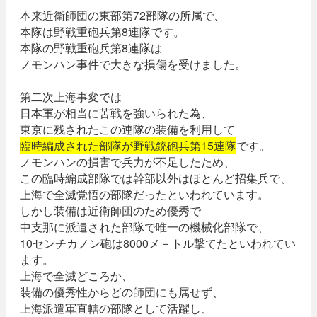
本来近衛師団の東部第72部隊の所属で、
本隊は野戦重砲兵第8連隊です。
本隊の野戦重砲兵第8連隊は
ノモンハン事件で大きな損傷を受けました。
第二次上海事変では
日本軍が相当に苦戦を強いられた為、
東京に残されたこの連隊の装備を利用して
臨時編成された部隊が野戦銃砲兵第15連隊
です。
ノモンハンの損害で兵力が不足したため、
この臨時編成部隊では幹部以外はほとんど招集兵で、
上海で全滅覚悟の部隊だったといわれています。
しかし装備は近衛師団のため優秀で
中支那に派遣された部隊で唯一の機械化部隊で、
10センチカノン砲は8000メ－トル撃てたといわれてい
ます。
上海で全滅どころか、
装備の優秀性からどの師団にも属せず、
上海派遣軍直轄の部隊として活躍し、