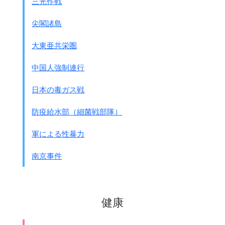
三光作戦
尖閣諸島
大東亜共栄圏
中国人強制連行
日本の毒ガス戦
防疫給水部（細菌戦部隊）
軍による性暴力
南京事件
健康