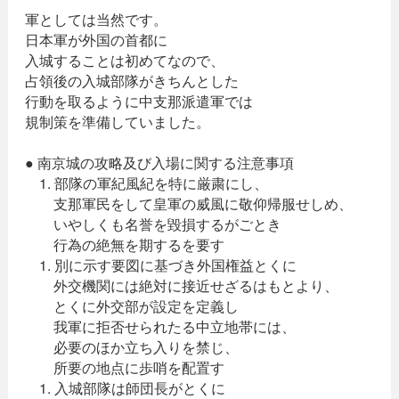
軍としては当然です。
日本軍が外国の首都に
入城することは初めてなので、
占領後の入城部隊がきちんとした
行動を取るように中支那派遣軍では
規制策を準備していました。
● 南京城の攻略及び入場に関する注意事項
1. 部隊の軍紀風紀を特に厳粛にし、
支那軍民をして皇軍の威風に敬仰帰服せしめ、
いやしくも名誉を毀損するがごとき
行為の絶無を期するを要す
1. 別に示す要図に基づき外国権益とくに
外交機関には絶対に接近せざるはもとより、
とくに外交部が設定を定義し
我軍に拒否せられたる中立地帯には、
必要のほか立ち入りを禁じ、
所要の地点に歩哨を配置す
1. 入城部隊は師団長がとくに