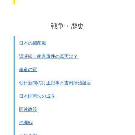
戦争・歴史
日本の細菌戦
講演録：南京事件の真実は？
報道の質
朝日新聞の訂正記事と吉田清治証言
日本国憲法の成立
阿片政策
沖縄戦