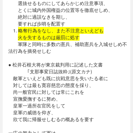
選抜せるものにしてあらかじめ注意事項、
とくに城内外国権益の位置等を徹底せしめ、
絶対に過誤なきを期し、
要すれば歩哨を配置す
1.
略奪行為をなし、また不注意といえども
火を失するものは厳罰に処す
軍隊と同時に多数の憲兵、補助憲兵を入城せしめ不
法行為を摘発せしむ
● 松井石根大将が東京裁判用に記述した文書
｢支那事変日誌抜粋｣(原文カナ)
敵軍といえども既に抗戦意思を失いたる者に
対しては最も寛容慈悲の態度を採り、
尚一般官民に対しては常にこれを
宣撫愛撫するに努め、
皇軍一過所在官民をして
皇軍の威徳を仰ぎ、
欣て我に帰服せしむるの概あるを要す
一応の努力として軍は