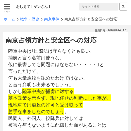
おしえて！ゲンさん！
メニュー
ホーム
戦争・歴史
南京事件
南京占領方針と安全区への対応
更新日時：2020/09/24 11:01
南京占領方針と安全区への対応
陸軍中央は｢国際法は守らなくとも良い、
捕虜と言う名前は使うな、
仮に殺害しても問題にはならない・・・・｣と
言っただけで、
何も大量虐殺を認めたわけではない、
と言う弁明も出来るでしょう。
しかし
陸軍中央が捕虜に対する
基本政策を示さず、現地任せの判断にした事が、
現地軍では虐殺の許可と受け取って
勝手な事をしたのでしょう
。
民間人、外国人、投降兵に対しては
被害を与えないように配慮した面があることは