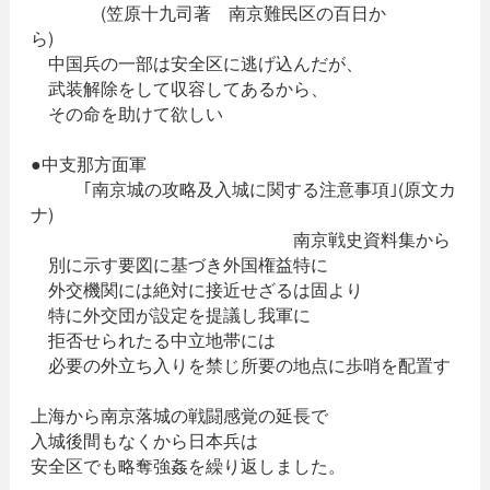
(笠原十九司著 南京難民区の百日か
ら)
中国兵の一部は安全区に逃げ込んだが、
武装解除をして収容してあるから、
その命を助けて欲しい
●中支那方面軍
｢南京城の攻略及入城に関する注意事項｣(原文カ
ナ)
南京戦史資料集から
別に示す要図に基づき外国権益特に
外交機関には絶対に接近せざるは固より
特に外交団が設定を提議し我軍に
拒否せられたる中立地帯には
必要の外立ち入りを禁じ所要の地点に歩哨を配置す
上海から南京落城の戦闘感覚の延長で
入城後間もなくから日本兵は
安全区でも略奪強姦を繰り返しました。