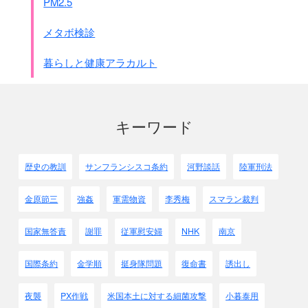
PM2.5
メタボ検診
暮らしと健康アラカルト
キーワード
歴史の教訓
サンフランシスコ条約
河野談話
陸軍刑法
金原節三
強姦
軍需物資
李秀梅
スマラン裁判
国家無答責
謝罪
従軍慰安婦
NHK
南京
国際条約
金学順
挺身隊問題
復命書
誘出し
夜襲
PX作戦
米国本土に対する細菌攻撃
小暮泰用