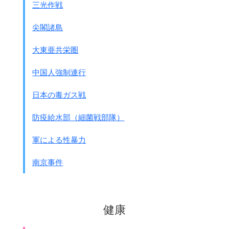
三光作戦
尖閣諸島
大東亜共栄圏
中国人強制連行
日本の毒ガス戦
防疫給水部（細菌戦部隊）
軍による性暴力
南京事件
健康