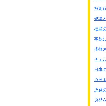
放射
規準
福島
事故
指摘
チェ
日本
原発
原発
原発