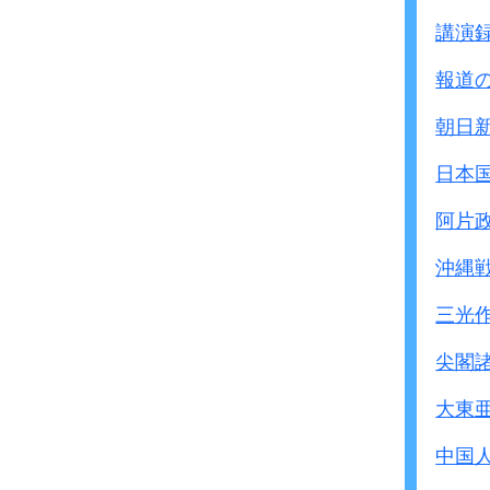
講演
報道
朝日
日本
阿片
沖縄
三光
尖閣
大東
中国