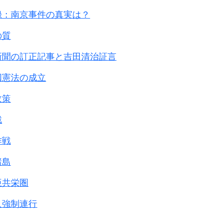
録：南京事件の真実は？
の質
新聞の訂正記事と吉田清治証言
国憲法の成立
政策
戦
作戦
諸島
亜共栄圏
人強制連行