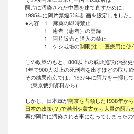
阿片に汚染された中国を建て直すために、
1935年に阿片禁煙5ｹ年計画を設定しました
●内容 1 麻薬の即時禁止
1 癒者（患者）の登録
1 阿片販売と購入の禁止
1 ケシ栽培の
制限(注： 医療用に使
この政策のもと、800以上の戒煙施設(治療更
1年で900人以上の死刑者を出すほどの取り
その結果南京では、1937年に阿片を一掃し
(東京裁判資料から)
しかし、日本軍が
南京を占領した1938年か
日本の政策(？)で満州や蒙古から大量の阿片
再び阿片に汚染される事になってしまったの