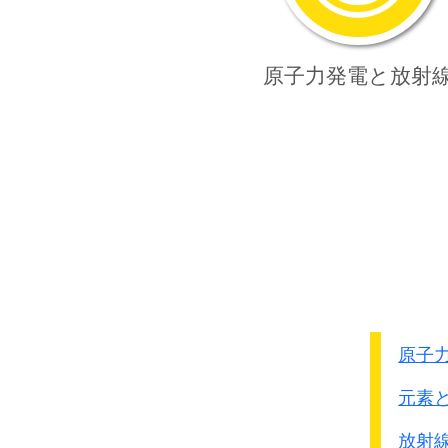
原子力発電
と放射
原子
元素
放射