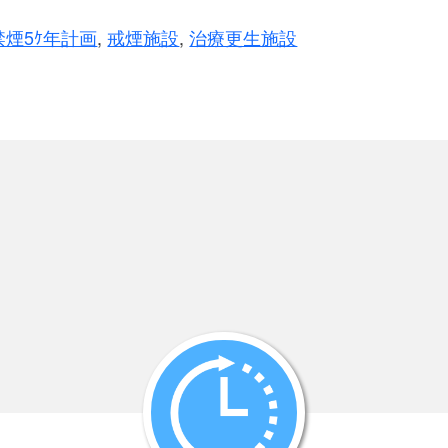
禁煙5ｹ年計画
,
戒煙施設
,
治療更生施設