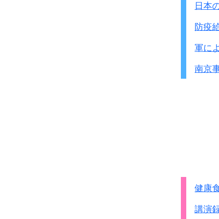
日本
防疫
軍に
南京
健康
講演