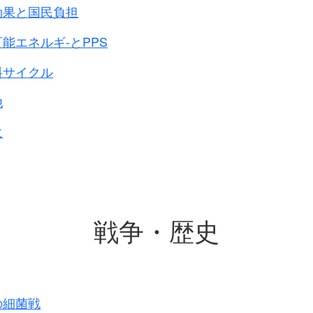
効果と国民負担
能エネルギ-とPPS
料サイクル
他
に
戦争・歴史
の細菌戦