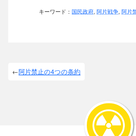
キーワード：
国民政府
,
阿片戦争
,
阿片
阿片禁止の4つの条約