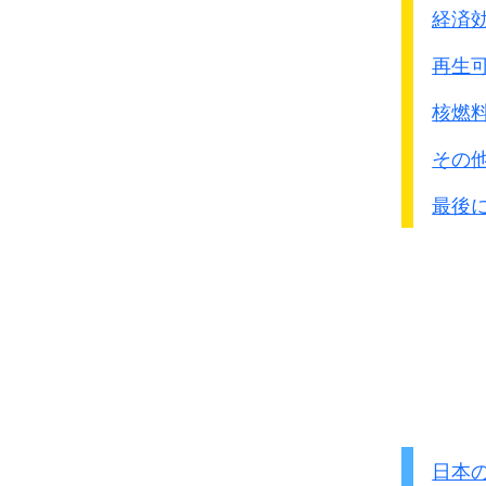
経済
再生可
核燃
その
最後
日本