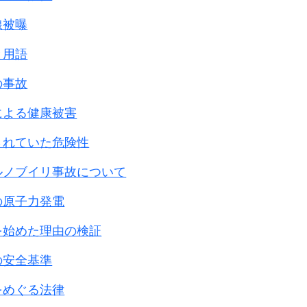
線被曝
と用語
の事故
による健康被害
されていた危険性
ルノブイリ事故について
の原子力発電
を始めた理由の検証
の安全基準
をめぐる法律