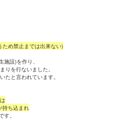
。
うため禁止までは出来ない)
生施設)を作り、
締まりを行ないました。
ていたと言われています。
らは
が持ち込まれ
です。