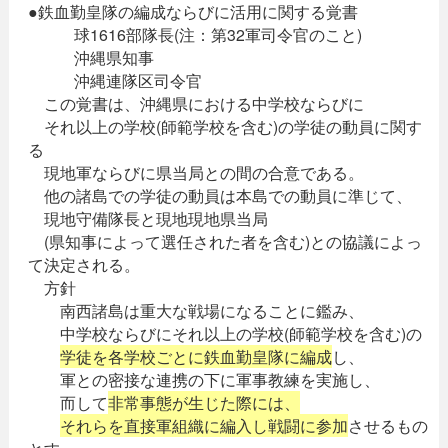
●鉄血勤皇隊の編成ならびに活用に関する覚書
球1616部隊長(注：第32軍司令官のこと)
沖縄県知事
沖縄連隊区司令官
この覚書は、沖縄県における中学校ならびに
それ以上の学校(師範学校を含む)の学徒の動員に関す
る
現地軍ならびに県当局との間の合意である。
他の諸島での学徒の動員は本島での動員に準じて、
現地守備隊長と現地現地県当局
(県知事によって選任された者を含む)との協議によっ
て決定される。
方針
南西諸島は重大な戦場になることに鑑み、
中学校ならびにそれ以上の学校(師範学校を含む)の
学徒を各学校ごとに鉄血勤皇隊に編成
し、
軍との密接な連携の下に軍事教練を実施し、
而して
非常事態が生じた際には、
それらを直接軍組織に編入し戦闘に参加
させるもの