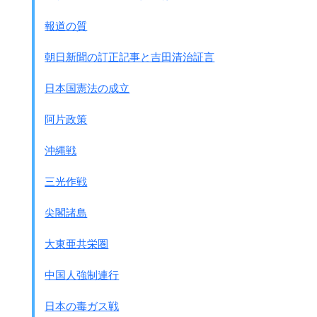
報道の質
朝日新聞の訂正記事と吉田清治証言
日本国憲法の成立
阿片政策
沖縄戦
三光作戦
尖閣諸島
大東亜共栄圏
中国人強制連行
日本の毒ガス戦