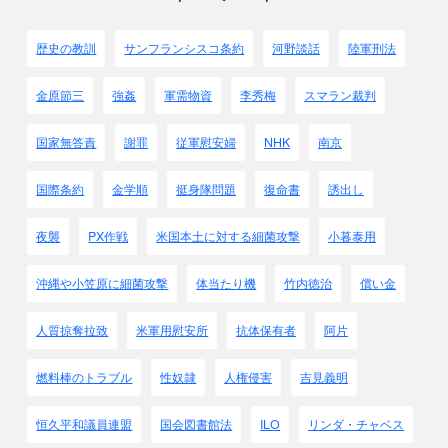
歴史の教訓
サンフランシスコ条約
河野談話
陸軍刑法
金原節三
強姦
軍需物資
李秀梅
スマラン裁判
国家無答責
謝罪
従軍慰安婦
NHK
南京
国際条約
金学順
挺身隊問題
復命書
誘出し
夜襲
PX作戦
米国本土に対する細菌攻撃
小暮泰用
沖縄や小笠原に細菌攻撃
体当たり機
竹内徳治
償い金
人質掠奪拉致
米軍用慰安所
抗体保有者
阿片
燃料棒のトラブル
性奴隷
人権侵害
吉見義明
恒久平和議員連盟
国会図書館法
ILO
リンダ・チャベス