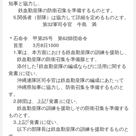
知事と協力し、
鉄血勤皇隊の防衛召集を準備するものとす。
5.関係者（部隊）は協力して詳細を定めるものとす。
第32軍司令官 牛島 満
＊石命令 甲第25号 第62師団命令
首里 3月8日1000
1.軍は、本方面における鉄血勤皇隊の訓練を援助し、
鉄血勤皇隊の防衛召集を準備腺とす。
添付した｢鉄血勤皇隊の編成ならびに活用に関する
覚書｣に従い、
沖縄連隊区司令官は鉄血勤皇隊の編成にあたって
沖縄県知事に協力し、防衛召集を準備するものと
す。
2.師団は、上記｢覚書｣に従い、
鉄血勤皇隊の訓練を援助しその防衛召集を準備する
ものとす。
3.上記｢覚書｣に従い、
以下の部隊長は鉄血勤皇隊の訓練を援助するものと
す。