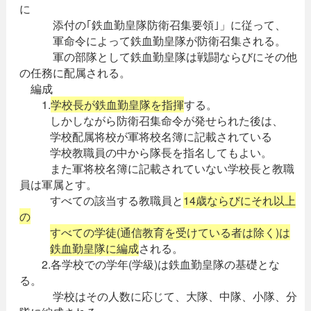
に
添付の｢鉄血勤皇隊防衛召集要領｣」に従って、
軍命令によって鉄血勤皇隊が防衛召集される。
軍の部隊として鉄血勤皇隊は戦闘ならびにその他
の任務に配属される。
編成
1.
学校長が鉄血勤皇隊を指揮
する。
しかしながら防衛召集命令が発せられた後は、
学校配属将校が軍将校名簿に記載されている
学校教職員の中から隊長を指名してもよい。
また軍将校名簿に記載されていない学校長と教職
員は軍属とす。
すべての該当する教職員と
14歳ならびにそれ以上
の
すべての学徒(通信教育を受けている者は除く)は
鉄血勤皇隊に編成
される。
2.各学校での学年(学級)は鉄血勤皇隊の基礎とな
る。
学校はその人数に応じて、大隊、中隊、小隊、分