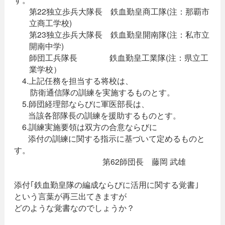
第22独立歩兵大隊長 鉄血勤皇商工隊(注：那覇市
立商工学校)
第23独立歩兵大隊長 鉄血勤皇開南隊(注：私市立
開南中学)
師団工兵隊長 鉄血勤皇工業隊(注：県立工
業学校）
4.上記任務を担当する将校は、
防衛通信隊の訓練を実施するものとす。
5.師団経理部ならびに軍医部長は、
当該各部隊長の訓練を援助するものとす。
6.訓練実施要領は双方の合意ならびに
添付の訓練に関する指示に基づいて定めるものと
す。
第62師団長 藤岡 武雄
添付｢鉄血勤皇隊の編成ならびに活用に関する覚書｣
という言葉が再三出てきますが
どのような覚書なのでしょうか？