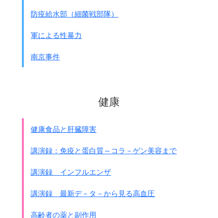
防疫給水部（細菌戦部隊）
軍による性暴力
南京事件
健康
健康食品と肝臓障害
講演録：免疫と蛋白質～コラ－ゲン美容まで
講演録 インフルエンザ
講演録 最新デ－タ－から見る高血圧
高齢者の薬と副作用