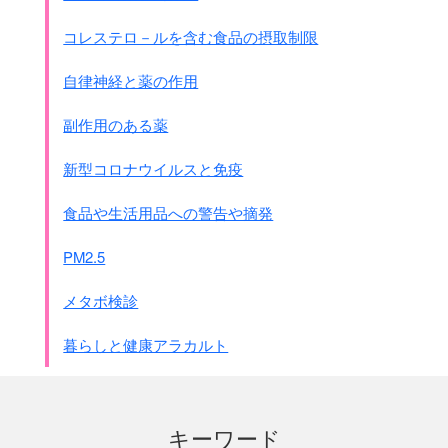
コレステロ－ルを含む食品の摂取制限
自律神経と薬の作用
副作用のある薬
新型コロナウイルスと免疫
食品や生活用品への警告や摘発
PM2.5
メタボ検診
暮らしと健康アラカルト
キーワード