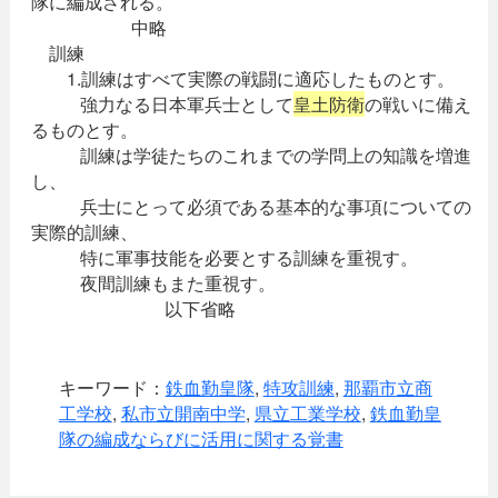
隊に編成される。
中略
訓練
1.訓練はすべて実際の戦闘に適応したものとす。
強力なる日本軍兵士として
皇土防衛
の戦いに備え
るものとす。
訓練は学徒たちのこれまでの学問上の知識を増進
し、
兵士にとって必須である基本的な事項についての
実際的訓練、
特に軍事技能を必要とする訓練を重視す。
夜間訓練もまた重視す。
以下省略
キーワード：
鉄血勤皇隊
,
特攻訓練
,
那覇市立商
工学校
,
私市立開南中学
,
県立工業学校
,
鉄血勤皇
隊の編成ならびに活用に関する覚書