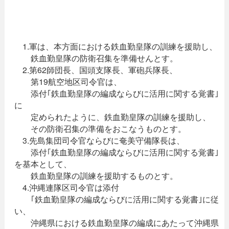
1.軍は、本方面における鉄血勤皇隊の訓練を援助し、
鉄血勤皇隊の防衛召集を準備せんとす。
2.第62師団長、国頭支隊長、軍砲兵隊長、
第19航空地区司令官は、
添付｢鉄血勤皇隊の編成ならびに活用に関する覚書｣
に
定められたように、鉄血勤皇隊の訓練を援助し、
その防衛召集の準備をおこなうものとす。
3.先島集団司令官ならびに奄美守備隊長は、
添付｢鉄血勤皇隊の編成ならびに活用に関する覚書｣
を基本として、
鉄血勤皇隊の訓練を援助するものとす。
4.沖縄連隊区司令官は添付
｢鉄血勤皇隊の編成ならびに活用に関する覚書｣に従
い、
沖縄県における鉄血勤皇隊の編成にあたって沖縄県