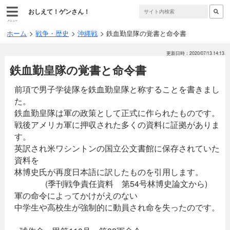
おしえて！ゲンさん！
メニュー
ホーム
戦争・歴史
沖縄戦
鉄血勤皇隊の覚書と命令書
更新日時：2020/07/13 14:13
鉄血勤皇隊の覚書と命令書
前項で男子学徒隊を鉄血勤皇隊と称することを書きまし
た。
鉄血勤皇隊は軍の政策として正式に作られたものです。
戦後アメリカ軍に押収された多くの資料に証拠がありま
す。
英訳され米ワシントンの国立公文書館に保存されていた
資料を
林博史氏が再度日本語に訳したものを引用します。
(季刊戦争責任資料 第54号林博史論文から)
軍の命令によってかけがえのない
中学生や高校生が強制的に動員され命を失ったのです。