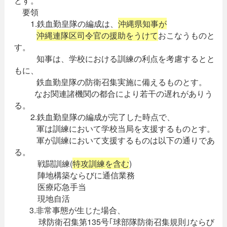
とす。
要領
1.鉄血勤皇隊の編成は、
沖縄県知事が
沖縄連隊区司令官の援助をうけて
おこなうものと
す。
知事は、学校における訓練の利点を考慮するとと
もに、
鉄血勤皇隊の防衛召集実施に備えるものとす。
なお関連諸機関の都合により若干の遅れがありう
る。
2.鉄血勤皇隊の編成が完了した時点で、
軍は訓練において学校当局を支援するものとす。
軍が訓練において支援するものは以下の通りであ
る。
戦闘訓練(
特攻訓練を含む
)
陣地構築ならびに通信業務
医療応急手当
現地自活
3.非常事態が生じた場合、
球防衛召集第135号｢球部隊防衛召集規則｣ならび