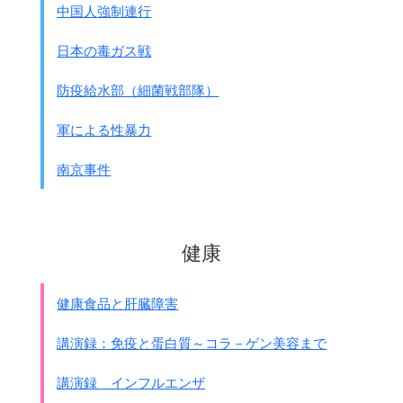
中国人強制連行
日本の毒ガス戦
防疫給水部（細菌戦部隊）
軍による性暴力
南京事件
健康
健康食品と肝臓障害
講演録：免疫と蛋白質～コラ－ゲン美容まで
講演録 インフルエンザ