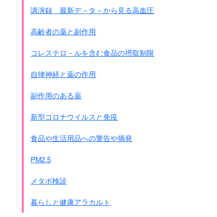
講演録 最新デ－タ－から見る高血圧
高齢者の薬と副作用
コレステロ－ルを含む食品の摂取制限
自律神経と薬の作用
副作用のある薬
新型コロナウイルスと免疫
食品や生活用品への警告や摘発
PM2.5
メタボ検診
暮らしと健康アラカルト