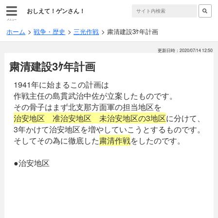
おしえて！ゲンさん！
メニュー
ホーム
戦争・歴史
三光作戦
粛清建設3ｹ年計画
更新日時：2020/07/14 12:50
粛清建設3ｹ年計画
1941年に始まるこの計画は
作戦主任の島貫武治中佐が立案したものです。
その骨子はまず北支那方面軍の担当地区を
治安地区 准治安地区 未治安地区の3地区
に分けて、
3年かけて治安地区を増やしていこうとするものです。
そしてその為に徹底した
粛清作戦
をしたのです。
●治安地区