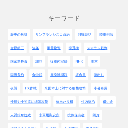
キーワード
歴史の教訓
サンフランシスコ条約
河野談話
陸軍刑法
金原節三
強姦
軍需物資
李秀梅
スマラン裁判
国家無答責
謝罪
従軍慰安婦
NHK
南京
国際条約
金学順
挺身隊問題
復命書
誘出し
夜襲
PX作戦
米国本土に対する細菌攻撃
小暮泰用
沖縄や小笠原に細菌攻撃
体当たり機
竹内徳治
償い金
人質掠奪拉致
米軍用慰安所
抗体保有者
阿片