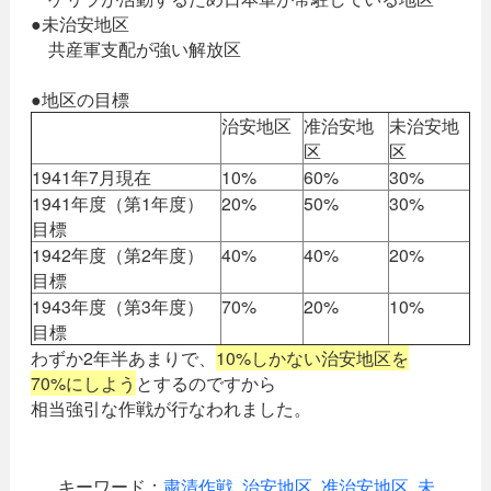
●未治安地区
共産軍支配が強い解放区
●地区の目標
治安地区
准治安地
未治安地
区
区
1941年7月現在
10%
60%
30%
1941年度（第1年度）
20%
50%
30%
目標
1942年度（第2年度）
40%
40%
20%
目標
1943年度（第3年度）
70%
20%
10%
目標
わずか2年半あまりで、
10%しかない治安地区を
70%にしよう
とするのですから
相当強引な作戦が行なわれました。
キーワード：
粛清作戦
,
治安地区
,
准治安地区
,
未