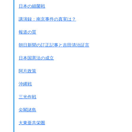
日本の細菌戦
講演録：南京事件の真実は？
報道の質
朝日新聞の訂正記事と吉田清治証言
日本国憲法の成立
阿片政策
沖縄戦
三光作戦
尖閣諸島
大東亜共栄圏