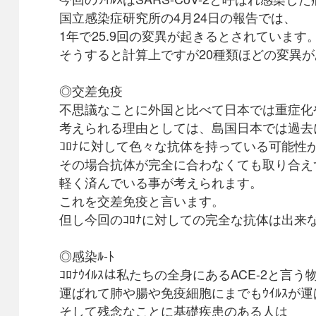
国立感染症研究所の4月24日の報告では、
1年で25.9回の変異が起きるとされています
そうすると計算上ですが20種類ほどの変異
◎交差免疫
不思議なことに外国と比べて日本では重症化
考えられる理由としては、島国日本では過去に色
ｺﾛﾅに対して色々な抗体を持っている可能性
その場合抗体が完全に合わなくても取り合え
軽く済んでいる事が考えられます。
これを交差免疫と言います。
但し今回のｺﾛﾅに対しての完全な抗体は出来
◎感染ﾙ-ﾄ
ｺﾛﾅｳｲﾙｽは私たちの全身にあるACE-2と
運ばれて肺や腸や免疫細胞にまでもｳｲﾙｽが
そして残念なことに基礎疾患のある人は