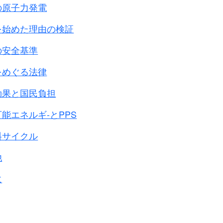
の原子力発電
を始めた理由の検証
の安全基準
をめぐる法律
効果と国民負担
能エネルギ-とPPS
料サイクル
他
に