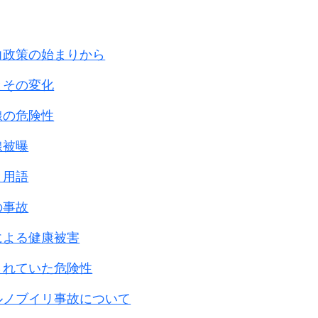
力政策の始まりから
とその変化
線の危険性
線被曝
と用語
の事故
による健康被害
されていた危険性
ルノブイリ事故について