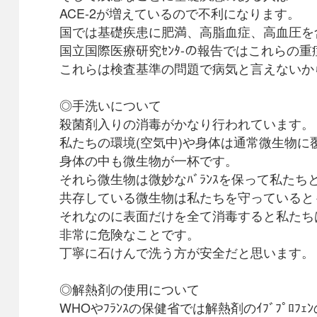
ACE-2が増えているので不利になります。
国では基礎疾患に肥満、高脂血症、高血圧を
国立国際医療研究ｾﾝﾀ-の報告ではこれらの
これらは検査基準の問題で病気と言えないか
◎手洗いについて
殺菌剤入りの消毒がかなり行われています。
私たちの環境(空気中)や身体は通常微生物に
身体の中も微生物が一杯です。
それら微生物は微妙なﾊﾞﾗﾝｽを保って私たち
共存している微生物は私たちを守っていると
それなのに表面だけを全て消毒すると私たち
非常に危険なことです。
丁寧に石けんで洗う方が安全だと思います。
◎解熱剤の使用について
WHOやﾌﾗﾝｽの保健省では解熱剤のｲﾌﾞﾌﾟﾛﾌ