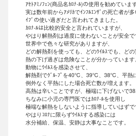
ｱｾﾄｱﾐﾉﾌｪﾝ(商品名ｶﾛﾅ-ﾙ)の使用を勧めていま
実は数年前からｱﾒﾘｶでｲﾝﾌﾙｴﾝｻﾞの死亡者が
ｲﾌﾞの使い過ぎだと言われてきました。
ｶﾛﾅ-ﾙは比較的安全と言われていますが、
やはり解熱剤は過度に使わないことが安全で
世界中で色々な研究がありますが、
どの解熱剤を使っても、どのｳｲﾙｽでも、ど
熱の下げ過ぎは危険なことが分かっています
動物にｳｲﾙｽを感染させて、
解熱剤でｸﾞﾙ-ﾌﾟを40℃、39℃、38℃、平
例外なく平熱にした場合死亡数が増えます。
高熱は辛いことですが、極端に下げないで38
ちなみに小児の専門医ではｶﾛﾅ-ﾙを使用し
極端な解熱をしないように指導していはずで
やはりｺﾛﾅに限らずｳｲﾙｽする感染には
水分補給、保温、安静は大事なことです。