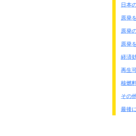
日本
原発
原発
原発
経済
再生可
核燃
その
最後