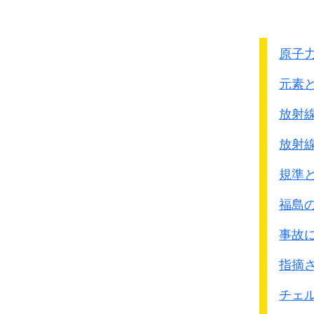
原子
元素
放射
放射
規準
福島
事故
指摘
チェ