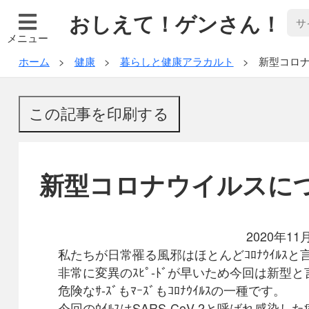
おしえて！ゲンさん！
メニュー
ホーム
健康
暮らしと健康アラカルト
新型コロ
新型コロナウイルスに
2020年11月に書い
私たちが日常罹る風邪はほとんどｺﾛﾅｳｲﾙｽ
非常に変異のｽﾋﾟ-ﾄﾞが早いため今回は新型
危険なｻ-ｽﾞもﾏｰｽﾞもｺﾛﾅｳｲﾙｽの一種です。
今回のｳｲﾙｽはSARS-CoV-2と呼ばれ感染し