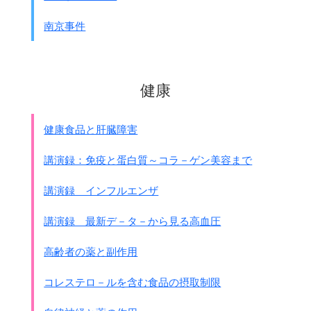
懇談に移りました。
南京事件
懇談の内容です。ネズミの補給に就いての懇談です。
(医校)
1
粕壁付近が主力となる。
1軒30。4千軒で1組合
（親1匹1ケ月2匹）。
健康
本年度予定埼玉47.5、茨城20.4
、
栃木6.45、計74.45万
2
埼玉県に飼料を補給せば20万増産可能。
健康食品と肝臓障害
茨城県、栃木県は指導強化により
10万程度増産見込み
、
講演録：免疫と蛋白質～コラ－ゲン美容まで
最大産出見込100万
3 輸送の円滑にゆくのは関東軍のみ。
講演録 インフルエンザ
南方軍には種を補給す。
北満、南支特に予定せず。
講演録 最新デ－タ－から見る高血圧
次に1941年11月から同医事課長になった
高齢者の薬と副作用
大塚文夫大佐の備忘録を参考にします。
コレステロ－ルを含む食品の摂取制限
大塚備忘録
11月1日