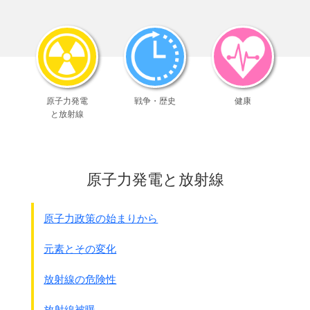
(731部隊の)指導方針は軍紀風紀の確立、
研究成果の向上、作戦準備の完成に置く
1943年度の研究事項
(第1部)基礎的諸元の研究。溢血熱の研究。4種混合の改
良
発疹チフスワクチン
(第2部)攻撃
原子力発電
戦争・歴史
健康
(第3部)昆虫の駆除撲滅。防疫実施法の研究
と放射線
(第4部)菌の大量生産。血清
(資材部)試験動物の需給計画
(治療部)保菌者の治療法研究
原子力発電と放射線
4月17日
ホ号打合せ(参本にて)
各防疫給水部の報告
原子力政策の始まりから
(北支)
粟100ｇ、餅1,000。
元素とその変化
9月末100ｋｇの粟生産可能
但し餅の追送を要す（計2万ケ、月々漸増）
放射線の危険性
注：ノミの生産の為にネズミを増やすことです
イ 餅の輸送の場合、船便による時は
放射線被曝