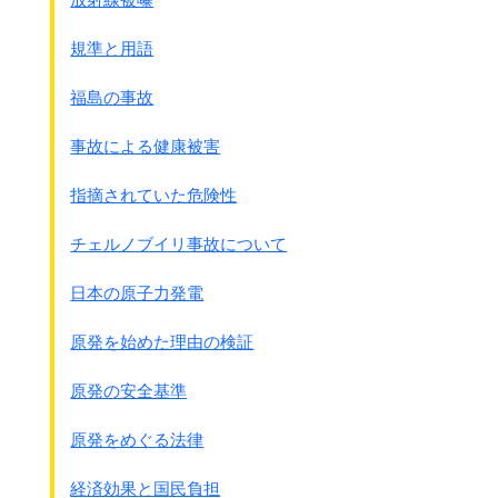
船待(神戸4日）の関係上
相当の飼料を要するのみならず、
規準と用語
これがため3割の損耗を生ず。
ロ 研究を主体とし格好の試験所を獲得せり
福島の事故
(保機、防諜上も適当なり)
ハ
葡萄糖を使用し餅の節約となる。
事故による健康被害
約1/2の数で可能なり。
その粟の卵の保存法を研究し好結果を得たり
指摘されていた危険性
ニ 砂ネズミ（蒙古）
(中支）
チェルノブイリ事故について
イ 粟の生産、毒化を研究中。
現在量5kg
日本の原子力発電
(餅を2万匹補給すれば2ｹ月後15kgになる)
期日を3ケ月前に予告されたし
原発を始めた理由の検証
AT1機4,000、暑気には弱し
ロ 餅に3週間後にする法が最も良し。
原発の安全基準
人血では減少。低音保存は不適。
ハ
米に対する攻撃(
さんかめは虫)。
原発をめぐる法律
使用前1ケ年を要す。
人工増殖は困難なり。
経済効果と国民負担