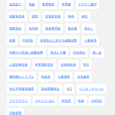
研究
金原節三
強姦
軍需物資
李秀梅
スマラン裁判
ビルマ、印、支那、ニュ－ギニア、
オ－ストラリア、島嶼その他
国家無答責
謝罪
従軍慰安婦
NHK
南京
機 27
□□□12機 攻撃は毎2ケ月に1地区
現在実績
国際条約
金学順
挺身隊問題
復命書
誘出し
農安県 田中技師以下6名
密偵によるは最効果あり
夜襲
PX作戦
米国本土に対する細菌攻撃
小暮泰用
時限信管
1kgペスト 500～1000斃し得
沖縄や小笠原に細菌攻撃
体当たり機
竹内徳治
償い金
人質掠奪拉致
米軍用慰安所
抗体保有者
阿片
燃料棒のトラブル
性奴隷
人権侵害
吉見義明
恒久平和議員連盟
国会図書館法
ILO
リンダ・チャベス
クマラスワミ
マクドゥ-ガル
慰安所
性病
UNTAC
労務管理