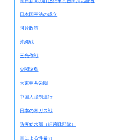
朝日新聞の訂正記事と吉田清治証言
ロ 南方では山稜地区に肺ペストあり(気温15℃)、
海岸には腺ペストあり。
日本国憲法の成立
一般に四季を通じ散発しあり。
ハ 南方のケオピス(ペストノミ)は硬度大なり。
阿片政策
熱に対する抵抗も強し。
アスファルト道路(45℃)では1分間で死亡するも、
沖縄戦
草原その他では2日以上生存す。
ニ 原法。使用場所小。使用人、餅麦。増殖率小。
三光作戦
改良第1法 南方に適
改良第2法 保存適
尖閣諸島
ホ 捕鼠は捕鼠器の約1割弱
(南方1年を通じ同率で捕獲し得)
大東亜共栄圏
北方は時季により異なる。
ヘ 南方では気候の関係で四時増殖に適す。
中国人強制連行
雨と日とを避ければ到る所飼育場となる。
ト 北方より輸入の鼠は馴化に1ケ月を要す。
日本の毒ガス戦
チ 餅種を1回輸入すれば、あとは現地自活も可能な
り。
防疫給水部（細菌戦部隊）
リ 人員265名を要す。50ｋｇの生産可能なり
軍による性暴力
会議はそのあと真田参謀本部作戦課長が話をし、