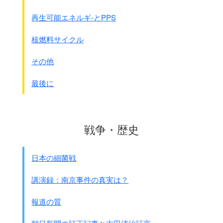
ニ 粟の生産関係者を他に出さぬ様配慮せられたし
ホ 輸送10日以上にわたる時は不可
再生可能エネルギ-とPPS
(関東軍)
どぶねずみトラッテとの混種を作りあり。
核燃料サイクル
増殖力大なり。
野ネズミには間々ペスト菌あり。
その他
又野ネズミには犬じらみ、
他の粟その他の虫を有し防諜上も不可なり。
最後に
(南支)
イ 餅、月1万ｹ。月産10kg。7～8は発生不良。
5,6,9,10が良し。
ロ 2月は補給現在迄2万
戦争・歴史
ハ エヂプトヌマネズミの2代目を作り、粗暴性緩和
す。
日本の細菌戦
飼育馴化しあり。自変種にかわりつつあり。
ニ 葡萄糖を利用する等2/3の節用をなしあり。
講演録：南京事件の真実は？
(南方軍)
イ 昨年9月より研究を開始す。
報道の質
ケオピス粟は南方において発育良好なり。
繁殖力も大なり。