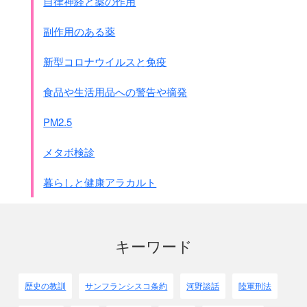
自律神経と薬の作用
医務局会報 ホ号報告要領（石井少将）
10月19日参本より要求
副作用のある薬
結論
井本案 12000名 600万 1.2億万円
新型コロナウイルスと免疫
真田案 編成6000名 月200万餅 6000万円
(頂点に達せる場合)
食品や生活用品への警告や摘発
縮小案 2000 月60万 1200万円
この案は現在あるままの案 効果はあまり期待できぬ
PM2.5
軍事課：やるかやらぬかわからぬ 攻防案立策が問題
軍事課で課長以上に一席設け話をしたしとの事
メタボ検診
対米英戦に対する判決(石井）－軍事課に提出せる
攻撃多量 先制
暮らしと健康アラカルト
(中略)
国際的の問題を遠慮する事なし
◎
米国捕虜 黄熱のワクチン注射をなしあり
意見 1 北中南、南方統合せしめたし
キーワード
2 南方防疫給水部改編、実施されたし
3 地区内防疫委員会 防疫隊
効果 効果あり
歴史の教訓
サンフランシスコ条約
河野談話
陸軍刑法
ホ号による患者、77～90%は死亡す