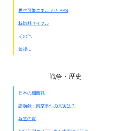
☆C型慢性肝炎やB型慢性肝炎、
2型糖尿病のどの原疾患のある
再生可能エネルギ-とPPS
成人11名(男性8名、女性3名、
平均年齢54歳)において、
核燃料サイクル
ウコンとの関連が疑われる
肝障害が報告されています。
その他
ウコンの摂取期間は3日～5年、
11名のうち追跡可能であった
最後に
10名は摂取中止により回復、
回復または軽快までに要した期間は
1日～37週であったという報告があります。
☆歴史的に使用経験の長いｱｷｳｺﾝとは別に、
戦争・歴史
ハルウコンなど他のショウガ科の植物を
サプリメントとして摂取することにより
日本の細菌戦
健康被害や相互作用が増加している
可能性があります。
講演録：南京事件の真実は？
☆ウコンは血液凝固を
抑制することがありますから、
報道の質
血液凝固抑制薬(
アスピリン
、ワルファリン、
ヘパリン、ジクロフェナク、