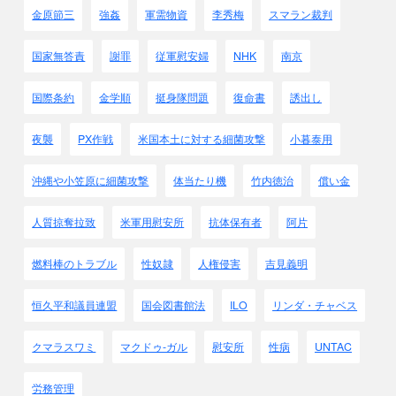
金原節三
強姦
軍需物資
李秀梅
スマラン裁判
国家無答責
謝罪
従軍慰安婦
NHK
南京
国際条約
金学順
挺身隊問題
復命書
誘出し
夜襲
PX作戦
米国本土に対する細菌攻撃
小暮泰用
沖縄や小笠原に細菌攻撃
体当たり機
竹内徳治
償い金
人質掠奪拉致
米軍用慰安所
抗体保有者
阿片
燃料棒のトラブル
性奴隷
人権侵害
吉見義明
恒久平和議員連盟
国会図書館法
ILO
リンダ・チャベス
クマラスワミ
マクドゥ-ガル
慰安所
性病
UNTAC
労務管理