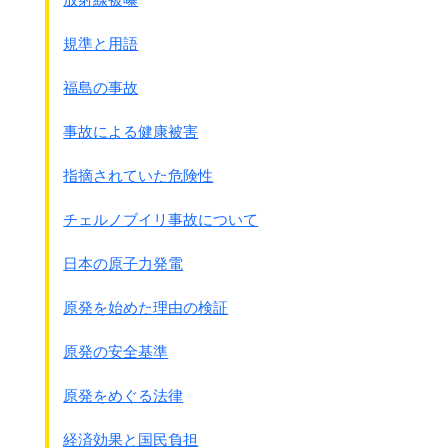
消化管障害
を起すことがあります。
☆
アキウコン
は胃潰瘍、胃酸過多
、
規準と用語
胆道閉鎖症の人には禁忌
とされています。
☆胆石の人は医師に相談してください。
福島の事故
☆歴史的な食品として摂取する程度の量から、
今日のように健康食品として濃度の高いものを、
事故による健康被害
多量に長期連用する場合の量では、
健康被害の出現の度合いが
指摘されていた危険性
違ってくる可能性があります。
また、健康被害の原因は学名の異なるものを
チェルノブイリ事故について
摂取した場合やサプリメント製造元の
品質管理の悪さによるとの指摘もありま
日本の原子力発電
す。
◎専門家のコメント
原発を始めた理由の検証
☆C型慢性肝炎の患者は
鉄過剰を起しやすいことから
原発の安全基準
鉄制限食事療法が実施されますが、
アキウコンの製品には鉄を
原発をめぐる法律
多量に含有するものがあり、
注意が必要であるという報告があります。
経済効果と国民負担