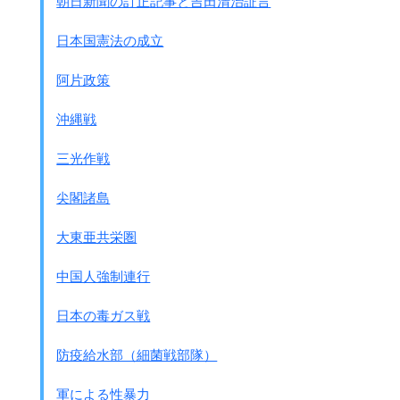
朝日新聞の訂正記事と吉田清治証言
イブプロフェンなど)
を服用しているときに
ウコンを摂取すると、紫斑や出血が
日本国憲法の成立
生じる可能性が高くなると考えられます。
◎患者さん、ご家族の皆さんへ
阿片政策
あなたは、｢健康食品｣や
サプリメントを摂っていませんか？
沖縄戦
｢健康食品｣やサプリメントには、
摂りすぎや、服用している医薬品との間で、
三光作戦
思わぬ健康被害が発生することもあります。
体に不調を感じたら、
尖閣諸島
すぐに、かかりつけの医師にご相談を！
そして、医師に、｢健康食品｣やサプリメントを
大東亜共栄圏
摂っていることを伝えましょう！
中国人強制連行
日本の毒ガス戦
防疫給水部（細菌戦部隊）
軍による性暴力