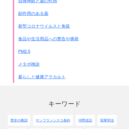
自律神経と薬の作用
副作用のある薬
新型コロナウイルスと免疫
食品や生活用品への警告や摘発
PM2.5
メタボ検診
暮らしと健康アラカルト
キーワード
歴史の教訓
サンフランシスコ条約
河野談話
陸軍刑法