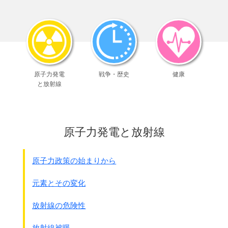
日本医師会ではウコン等を含む健康食品の
摂り過ぎに注意するポスタ－や
医師会会員向けの周知をしています。
｢テーマ｣
1日3食、バランスのよい食事が大切です。
｢健康食品｣やサプリメントを摂りすぎていませんか？
原子力発電
戦争・歴史
健康
● ウコンについて
と放射線
◎ウコンとは
一口に｢ウコン｣と言っても種類があり(学名が異なり)、
含有成分が全く違うため、
それぞれ別物と考えた方がよいでしょう。
原子力発電と放射線
日本では一般に、アキウコン
のことを言い、
カレ－などの香辛料などにも用いられます。
他にも、
ハルウコン
、ムラサキウコン(ｶﾞｼﾞｭﾂ)
、
原子力政策の始まりから
ジャワウコン等同じショウガ科
のものなどありますが、
アキウコンとは学名も成分的にも異なります。
元素とその変化
◎安全性は・・・・？
☆通常、
食事中に含まれる量の摂取であれば、
放射線の危険性
おそらく安全
と思われますが、
過剰摂取や長期摂取では
放射線被曝