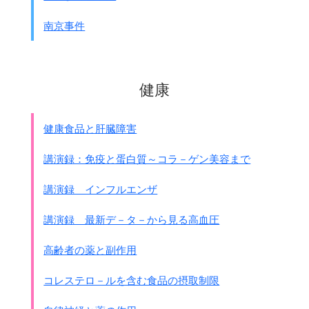
南京事件
健康
健康食品と肝臓障害
講演録：免疫と蛋白質～コラ－ゲン美容まで
講演録 インフルエンザ
講演録 最新デ－タ－から見る高血圧
高齢者の薬と副作用
コレステロ－ルを含む食品の摂取制限