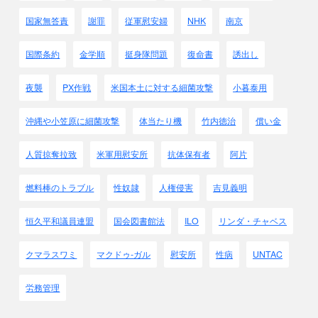
国別に見てみます。
国家無答責
謝罪
従軍慰安婦
NHK
南京
●マラヤ・スマトラ｢に号｣
マラヤは海峡ドル軍票、
スマトラはギルダ－軍票を共に円と1：1で決めましたが、
国際条約
金学順
挺身隊問題
復命書
誘出し
中間のシンガポ－ルでは実際には
海峡ドルとギルダ－の交換比率は
夜襲
PX作戦
米国本土に対する細菌攻撃
小暮泰用
1：0.6だったため通貨の混乱をきたし、
1943年軍はスマトラを分離しました。
沖縄や小笠原に細菌攻撃
体当たり機
竹内徳治
償い金
●フィリピン｢ほ号｣
1942年2月から現地のペソ貨幣と
人質掠奪拉致
米軍用慰安所
抗体保有者
阿片
ペソ軍票のみを流通させました
●ビルマ｢へ号｣
燃料棒のトラブル
性奴隷
人権侵害
吉見義明
当初、マラヤの海峡ドル軍票を流通させ、
後からルピ－軍票を発行しました
恒久平和議員連盟
国会図書館法
ILO
リンダ・チャベス
●仏印(ベトナム)
円表示の軍票を使用し、
クマラスワミ
マクドゥ-ガル
慰安所
性病
UNTAC
1945年8月の発行残高は2億6,000万円でした
●ジャワ
当初はギルダ－軍票で、
労務管理
後からルピア軍票に変わりました。