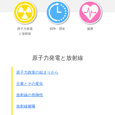
正式には軍事手票と言われます。
日本では西南の役の時に
西郷隆盛の軍隊が発行した｢西郷札｣が有名です。
第2次世界大戦では交戦国のほとんどが発行しました。
戦後も沖縄ではアメリカによって
原子力発電
戦争・歴史
健康
｢B円｣という軍票が使われていました。
と放射線
参考までにＢ円の写真です。
寸法は78ﾐﾘ×65ﾐﾘです。
表
原子力発電と放射線
原子力政策の始まりから
元素とその変化
放射線の危険性
放射線被曝