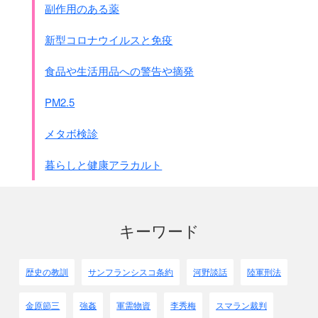
副作用のある薬
●開戦後の｢対策要綱｣
新型コロナウイルスと免疫
◎占領当初は現地通貨と等価の軍票を流通させること
注：インフレを起こすのでむやみに発行せず、
食品や生活用品への警告や摘発
現地の通貨と同じ額だけ、という意味です。
◎軍票処理機構を整備すること
PM2.5
注：軍票の発行と回収の組織をきちんとすることです
◎占領が進むと同時に現地発券制度を把握して、
メタボ検診
現地通貨で軍票の回収を行なうこと
暮らしと健康アラカルト
これらから判断すると、
当初は軍票の発行は一定限度とし、
軍政が進んだら軍票は中止して回収し、
現地通貨に戻す方針だった事が分かります。
キーワード
日本軍では日清戦争、日露戦争、
中国への侵略戦争と軍票を発行し続けました。
歴史の教訓
サンフランシスコ条約
河野談話
陸軍刑法
軍票のタイプを｢甲号｣｢乙号｣｢ろ号｣などと分けていました。
金原節三
強姦
軍需物資
李秀梅
スマラン裁判
アジアではどの様な軍票を発行したのか、