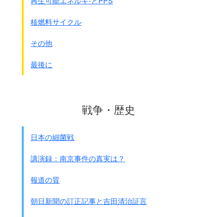
再生可能エネルギ-とPPS
核燃料サイクル
その他
最後に
軍票は本来戦争が終われば、
元の一般通貨と交換
するべきものです。
戦争・歴史
日露戦争の時は戦後回収し交換しています。
日露戦争で日本政府が発行した軍票
日本の細菌戦
(注：当時は軍用切符といった)は1億4,841万円でした。
講演録：南京事件の真実は？
中国侵略の1937年10月、
日本は中国で軍票を使う事を閣議決定しました。
報道の質
そして11月、南京攻略戦で柳川兵団(第10軍)が
杭州湾に上陸した頃から本格的に使用されました。
朝日新聞の訂正記事と吉田清治証言
その後は当時中国内で信用のあった
国民政府の｢法幣｣と競争を始めました。