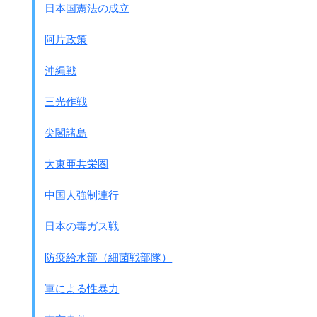
日本国憲法の成立
つまり武力だけではなく貨幣戦争もあったのです。
阿片政策
●法幣
重慶にあった蒋介石国民党政権が発行した貨幣で、
沖縄戦
中国銀行券、中央銀行券、交通銀行券の総称です。
当然のことながら中国人からは信用がありました。
三光作戦
1941年11月20日、
尖閣諸島
大本営政府連絡会議で決定された
｢南方占領地行政実施要領｣では、
大東亜共栄圏
｢
通貨は勉めて従来の現地通貨を
活用流通せしむるを原則とし、
中国人強制連行
やむを得ざる場合にありては
外貨標示軍票を使用す
｣という方針が掲げられました。
日本の毒ガス戦
実はそれ以前にひそかに策定されていた
｢南方外貨表示軍用手票取扱手続｣では、
防疫給水部（細菌戦部隊）
どの地域でどの軍票を使うかが決められ、
印刷の準備がされていたのでした。
軍による性暴力
●地域と軍票
蘭印（インドネシア） ギルダ－表示