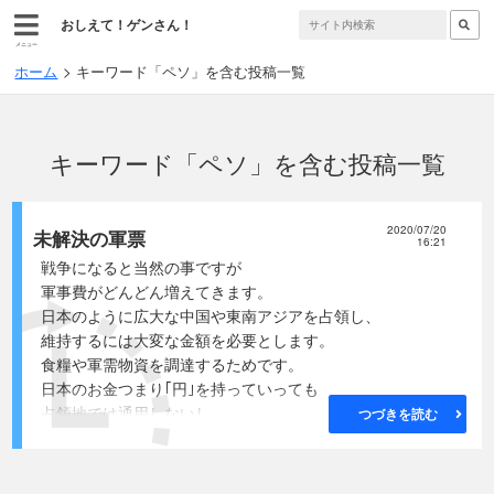
おしえて！ゲンさん！
メニュー
ホーム
キーワード「ペソ」を含む投稿一覧
キーワード「ペソ」を含む投稿一覧
2020/07/20
未解決の軍票
16:21
戦争になると当然の事ですが
軍事費がどんどん増えてきます。
日本のように広大な中国や東南アジアを占領し、
維持するには大変な金額を必要とします。
食糧や軍需物資を調達するためです。
日本のお金つまり｢円｣を持っていっても
占領地では通用しないし、
つづきを読む
第一本国の通貨が不足して混乱してしまいます。
その為本国経済と戦地(占領地)の経済を
切り離すために発行された特殊な紙幣が軍票です。