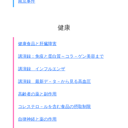
南京事件
英領マラヤ、英領ボルネオ 海峡ドル表示
フィリピン ペソ表示
英領ビルマ ルピ－表示（少し後から決
定）
健康
中国や香港では｢円軍票｣が使われましたが、
東南アジアでは現地通貨の表示とされました。
健康食品と肝臓障害
その理由は中国と違って、
東南アジアはお金も物資も現地で自活するようにし、
講演録：免疫と蛋白質～コラ－ゲン美容まで
独立国として大東亜共栄圏の一員にしようとしたからです。
講演録 インフルエンザ
●南方経理勤務に関する指示 1941年11月26日
戦地使用通貨の大理想は、
講演録 最新デ－タ－から見る高血圧
戦地既存通貨制度をそのままに軍の手に生け捕りにし、
これにより
完全無欠に金も物も現地自活の途を講ずるに在
高齢者の薬と副作用
り
。・・・・
軍票は作戦初期、軍において支払手段なき時期における
応
コレステロ－ルを含む食品の摂取制限
急通貨
たる・・・・
自律神経と薬の作用
そして開戦と同時に日本軍は
軍票を携帯して侵攻していったのです。