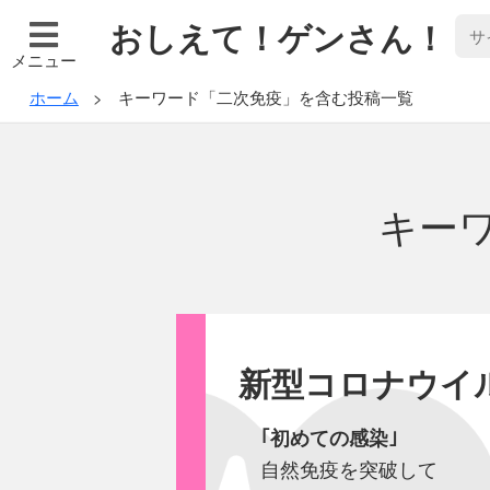
おしえて！ゲンさん！
メニュー
ホーム
キーワード「二次免疫」を含む投稿一覧
キー
新型コロナウイ
｢初めての感染｣
自然免疫を突破して