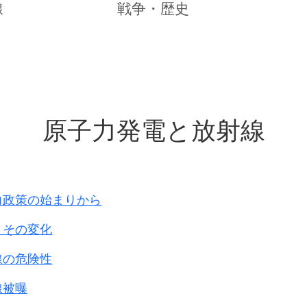
線
戦争・歴史
幹細胞
 異物を食べる
識別をする) 好酸球 好塩基球
感染｣
原子力発電と放射線
原)を認識した身体は、
て抗体を作ります。
原)専門の特殊部隊のようなものです。
した時は
、免疫反応として対処できます。
力政策の始まりから
反応
です。
とその変化
します。
あると言われる抗原に備える事が出来ますが、
線の危険性
して記憶する必要
があります。
線被曝
疫力となるのです。