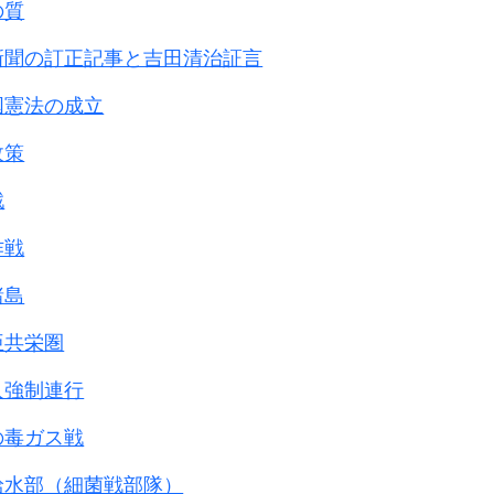
の質
新聞の訂正記事と吉田清治証言
国憲法の成立
政策
戦
作戦
諸島
亜共栄圏
人強制連行
の毒ガス戦
給水部（細菌戦部隊）