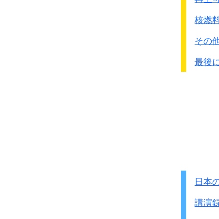
資料に対する検証の相違
宣戦布告がなされず「事
核燃
日本側に、俘虜の取り扱
その
また軍紀を取り締まる憲
食料や物資補給を無視し
最後
略奪行為が生起し、軍紀
これは国家同士の正式な
ですから南京事件があっ
国家がきちんと認めたこ
ドイツでは犯罪になりま
まあ友人と一杯飲みなが
日本
講演