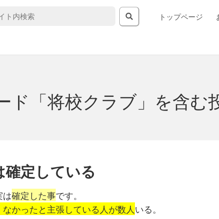
トップページ
ード「将校クラブ」を含む
は確定している
実は
確定した事
です。
、なかったと主張している人が数人
いる。