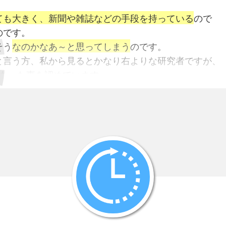
ても大きく、新聞や雑誌などの手段を持っている
ので
のです。
そう
なのかなあ～と思ってしまう
のです。
と言う方、私から見るとかなり右よりな研究者ですが、
あった事を認めています。
字でしょう。
ラブ、偕行社と言います。
確か資料を靖国神社の資料室に移したと思います。
あまり南京大虐殺と騒ぐので、
に関するアンケ-ト調査をしています。
載です。
から一番正確
ですね。
う連載は1984年4月号から85年2月号まで連載されま
逆に虐殺の証言がどんどん出てきてしまったのでした。