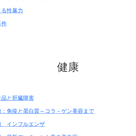
よる性暴力
事件
健康
食品と肝臓障害
録：免疫と蛋白質～コラ－ゲン美容まで
録 インフルエンザ