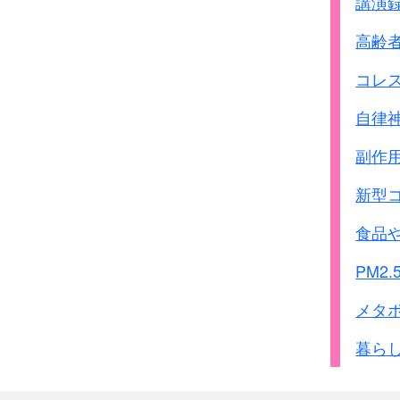
講演
高齢
コレ
自律
副作
新型
食品
PM2.
メタ
暮ら