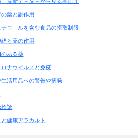
録 最新デ－タ－から見る高血圧
者の薬と副作用
ステロ－ルを含む食品の摂取制限
神経と薬の作用
用のある薬
コロナウイルスと免疫
や生活用品への警告や摘発
5
ボ検診
しと健康アラカルト