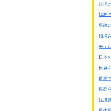
最初の部隊は12日から
規準
翌13日、南京を占領し
福島
中支那方面軍は、
上海
南京陥落後における城内
事故
｢
軍紀風紀を特に厳密に
指摘
しかし日本軍による捕虜
集団的、個別的な虐殺事
チェ
日本軍による虐殺行為
日本
極東国際軍事裁判におけ
(松井石根司令官に対す
原発
1947年の
南京戦犯裁判
中国の見解は後者の判決
原発
一方、
日本側の研究では
原発
4万人、2万人などさま
犠牲者数に諸説がある
経済
虐殺の定義、対象とする
再生可