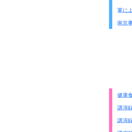
軍に
南京
健康
講演
講演