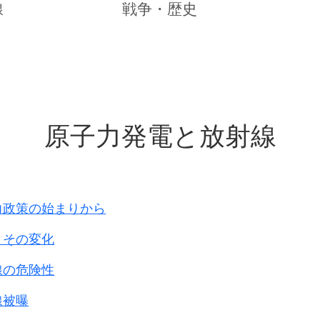
の3月号で書くはずだった責任者畝本氏の総括は中止に
線
戦争・歴史
書いています。
深く詫びるしかない。まことに相すまぬ、むごいことで
人～6000人（畝本氏）、13000人（板倉由明氏）と
原子力発電と放射線
に日中間で歴史共同研究がスタ－ト
しました。
国の胡錦濤国家主席の合意でスタートしたのです。
東大教授。
学院近代史研究所長です。
力政策の始まりから
日に共同研究報告書
を発表しました。
とその変化
です。
線の危険性
線被曝
10日、日本軍は南京総攻撃を開始し、