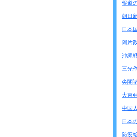
報道
朝日
日本
阿片
沖縄
三光
尖閣
大東
中国
日本
防疫