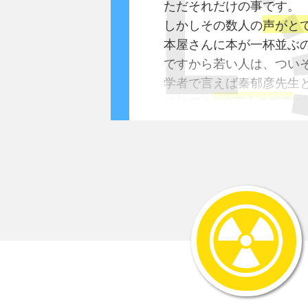
ただそれだけの事です。
しかしその数人の
声がと
本屋さんに本が一杯並ぶ
ですから若い人は、つい
学者で言えば秦郁彦先生
それでも
約2万人の殺害
が
研究者では一番少ない数
又、旧日本陸軍の将校ク
今でもあります。
皆、かなりご高齢なので
その偕行社では、世間で
機関紙｢偕行｣で南京事件
会員向けの調査と雑誌連
対象は
旧陸軍の将校です
｢証言による南京戦史｣と言
ところが当初の目的とは