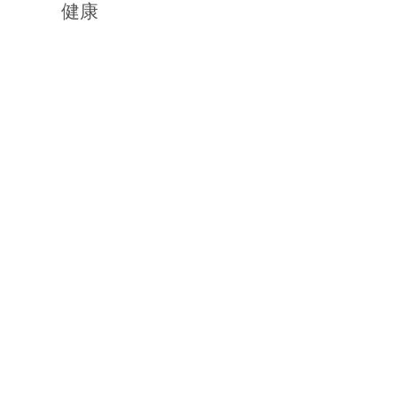
なり
健康
あった
・・・・
して機関紙の連載は終了しまし