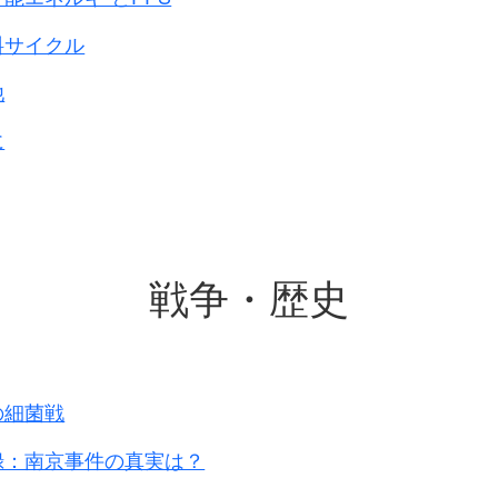
が存在している。
変」にとどまっていたため、
料サイクル
いに関する指針や占領後の住民保護を含む軍政計画が
他
兵の数が少なかっ
た点、
て南京攻略を敢行した結果、
に
弛緩をもたらし不法行為を誘発した点などが指摘され
共同研究です。
たということは
日本国家の正式な見解
と言って良いでし
戦争・歴史
とを公の地位にある人が否定する事はおかしい事
です。
す。
ら自説を展開するのは良いでしょうがね！
の細菌戦
録：南京事件の真実は？