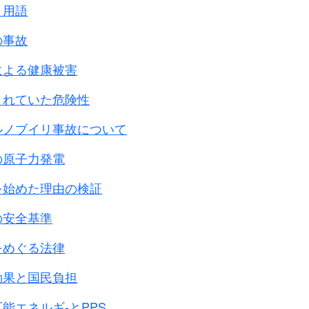
城壁を突破して城内に進入した。
と用語
た。・・・・
の事故
戦以来の不軍紀行為の頻発
から、
侵入部隊を想定して
による健康被害
し｣という厳格な規制策（南京攻略要領）を通達
してい
されていた危険性
、敗残兵、便衣兵、市民に対して
件が発生し、強姦、掠奪や放火も頻発した。
ルノブイリ事故について
の犠牲者は、
の原子力発電
る判決では20万人以上
る判決文では10万人以上
)、
を始めた理由の検証
軍事法廷では30万人
以上とされ、
に依拠している。
の安全基準
20万人を上限として、
をめぐる法律
ざまな推
計がなされている。
背景には
効果と国民負担
地域・期間・埋葬記録・人口統計など
能エネルギ-とPPS