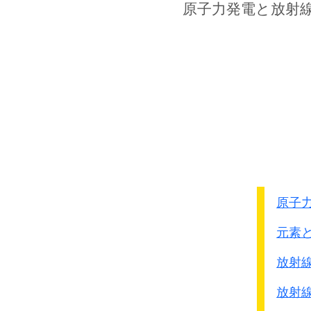
その結果、連載終了翌月
原子力発電
と放射
編集者が代わりに総括を
●総括的考察
・・・・
中国人民には
そして虐殺の人数を3000
た。
政府レベルでも2006年
当時の安倍晋三総理と中
日本側の座長は北岡伸一
中国側座長は歩兵社会科
原子
研究会は
2010年1月31
元素
その報告書の日本側論文
放射
●日中歴史共同研究
放射
・・・・昭和12年12月