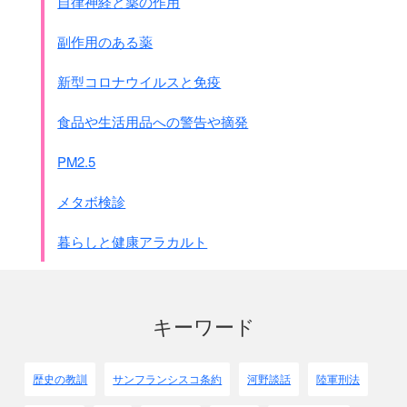
自律神経と薬の作用
すべての学徒(通信教育を受けている者は除く)は
鉄血勤皇隊に編成
される。
副作用のある薬
2.各学校での学年(学級)は鉄血勤皇隊の基礎となる。
学校はその人数に応じて、大隊、中隊、小隊、分隊に
新型コロナウイルスと免疫
編成される。
中略
食品や生活用品への警告や摘発
訓練
1.訓練はすべて実際の戦闘に適応したものとす。
PM2.5
強力なる日本軍兵士として
皇土防衛
の戦いに備えるも
のとす。
メタボ検診
訓練は学徒たちのこれまでの学問上の知識を増進し、
兵士にとって必須である基本的な事項についての実際
暮らしと健康アラカルト
的訓練、
特に軍事技能を必要とする訓練を重視す。
夜間訓練もまた重視す。
以下省略
キーワード
歴史の教訓
サンフランシスコ条約
河野談話
陸軍刑法