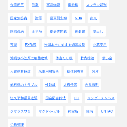
金原節三
強姦
軍需物資
李秀梅
スマラン裁判
国家無答責
謝罪
従軍慰安婦
NHK
南京
国際条約
金学順
挺身隊問題
復命書
誘出し
夜襲
PX作戦
米国本土に対する細菌攻撃
小暮泰用
沖縄や小笠原に細菌攻撃
体当たり機
竹内徳治
償い金
人質掠奪拉致
米軍用慰安所
抗体保有者
阿片
燃料棒のトラブル
性奴隷
人権侵害
吉見義明
恒久平和議員連盟
国会図書館法
ILO
リンダ・チャベス
クマラスワミ
マクドゥ-ガル
慰安所
性病
UNTAC
労務管理