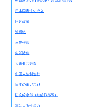
朝日新聞の訂正記事と吉田清治証言
現地軍ならびに県当局との間の合意である。
他の諸島での学徒の動員は本島での動員に準じて、
日本国憲法の成立
現地守備隊長と現地現地県当局
(県知事によって選任された者を含む)との協議によって決
阿片政策
定される。
方針
沖縄戦
南西諸島は重大な戦場になることに鑑み、
中学校ならびにそれ以上の学校(師範学校を含む)の
三光作戦
学徒を各学校ごとに鉄血勤皇隊に編成
し、
軍との密接な連携の下に軍事教練を実施し、
尖閣諸島
而して
非常事態が生じた際には、
それらを直接軍組織に編入し戦闘に参加
させるものと
大東亜共栄圏
す。
要領
中国人強制連行
1.鉄血勤皇隊の編成は、
沖縄県知事が
沖縄連隊区司令官の援助をうけて
おこなうものとす。
日本の毒ガス戦
知事は、学校における訓練の利点を考慮するととも
に、
防疫給水部（細菌戦部隊）
鉄血勤皇隊の防衛召集実施に備えるものとす。
なお関連諸機関の都合により若干の遅れがありうる。
軍による性暴力
2.鉄血勤皇隊の編成が完了した時点で、