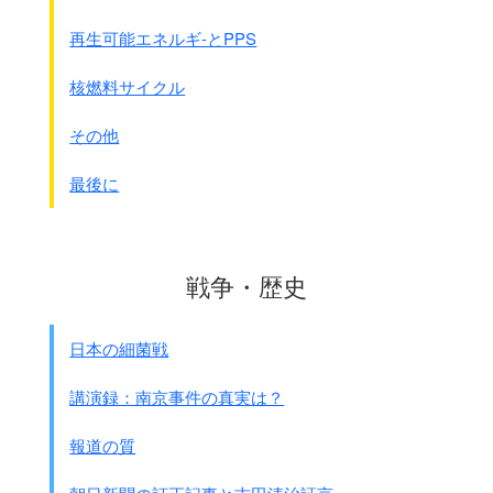
師団工兵隊長 鉄血勤皇工業隊(注：県立工業学
校）
再生可能エネルギ-とPPS
4.上記任務を担当する将校は、
防衛通信隊の訓練を実施するものとす。
核燃料サイクル
5.師団経理部ならびに軍医部長は、
当該各部隊長の訓練を援助するものとす。
その他
6.訓練実施要領は双方の合意ならびに
添付の訓練に関する指示に基づいて定めるものとす。
最後に
第62師団長 藤岡 武雄
添付｢鉄血勤皇隊の編成ならびに活用に関する覚書｣
という言葉が再三出てきますが
戦争・歴史
どのような覚書なのでしょうか？
日本の細菌戦
●鉄血勤皇隊の編成ならびに活用に関する覚書
球1616部隊長(注：第32軍司令官のこと)
講演録：南京事件の真実は？
沖縄県知事
沖縄連隊区司令官
報道の質
この覚書は、沖縄県における中学校ならびに
それ以上の学校(師範学校を含む)の学徒の動員に関する