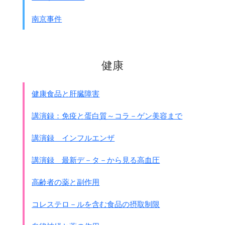
軍は訓練において学校当局を支援するものとす。
南京事件
軍が訓練において支援するものは以下の通りである。
戦闘訓練(
特攻訓練を含む
)
陣地構築ならびに通信業務
医療応急手当
健康
現地自活
3.非常事態が生じた場合、
球防衛召集第135号｢球部隊防衛召集規則｣ならびに
健康食品と肝臓障害
添付の｢鉄血勤皇隊防衛召集要領｣」に従って、
軍命令によって鉄血勤皇隊が防衛召集される。
講演録：免疫と蛋白質～コラ－ゲン美容まで
軍の部隊として鉄血勤皇隊は戦闘ならびにその他の任
務に配属される。
講演録 インフルエンザ
編成
1.
学校長が鉄血勤皇隊を指揮
する。
講演録 最新デ－タ－から見る高血圧
しかしながら防衛召集命令が発せられた後は、
学校配属将校が軍将校名簿に記載されている
高齢者の薬と副作用
学校教職員の中から隊長を指名してもよい。
また軍将校名簿に記載されていない学校長と教職員は
コレステロ－ルを含む食品の摂取制限
軍属とす。
すべての該当する教職員と
14歳ならびにそれ以上の