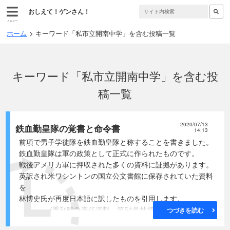
おしえて！ゲンさん！
メニュー
ホーム
キーワード「私市立開南中学」を含む投稿一覧
キーワード「私市立開南中学」を含む投
稿一覧
2020/07/13
鉄血勤皇隊の覚書と命令書
14:13
前項で男子学徒隊を鉄血勤皇隊と称することを書きました。
鉄血勤皇隊は軍の政策として正式に作られたものです。
戦後アメリカ軍に押収された多くの資料に証拠があります。
英訳され米ワシントンの国立公文書館に保存されていた資料
を
林博史氏が再度日本語に訳したものを引用します。
(季刊戦争責任資料 第54号林博史論文から)
つづきを読む
軍の命令によってかけがえのない