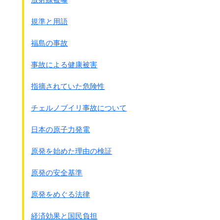
5.関係者（部隊）は協力して詳細を定めるものとす。
第32軍司令官 牛島 満
規準と用語
＊石命令 甲第25号 第62師団命令
福島の事故
首里 3月8日1000
1.軍は、本方面における鉄血勤皇隊の訓練を援助し、
事故による健康被害
鉄血勤皇隊の防衛召集を準備腺とす。
添付した｢鉄血勤皇隊の編成ならびに活用に関する覚書｣
指摘されていた危険性
に従い、
沖縄連隊区司令官は鉄血勤皇隊の編成にあたって
チェルノブイリ事故について
沖縄県知事に協力し、防衛召集を準備するものとす。
2.師団は、上記｢覚書｣に従い、
日本の原子力発電
鉄血勤皇隊の訓練を援助しその防衛召集を準備するもの
とす。
原発を始めた理由の検証
3.上記｢覚書｣に従い、
以下の部隊長は鉄血勤皇隊の訓練を援助するものとす。
原発の安全基準
第22独立歩兵大隊長 鉄血勤皇商工隊(注：那覇市立商
工学校)
原発をめぐる法律
第23独立歩兵大隊長 鉄血勤皇開南隊(注：私市立開南
中学)
経済効果と国民負担