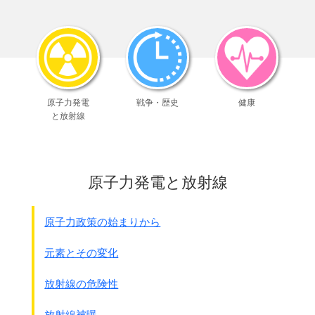
中学生や高校生が強制的に動員され命を失ったのです。
●球作命 甲第110号 第32軍命令
3月3日1200(注：1945年3月3日12時)
首里
1.軍は、本方面における鉄血勤皇隊の訓練を援助し、
鉄血勤皇隊の防衛召集を準備せんとす。
原子力発電
戦争・歴史
健康
2.第62師団長、国頭支隊長、軍砲兵隊長、
と放射線
第19航空地区司令官は、
添付｢鉄血勤皇隊の編成ならびに活用に関する覚書｣に
定められたように、鉄血勤皇隊の訓練を援助し、
その防衛召集の準備をおこなうものとす。
原子力発電と放射線
3.先島集団司令官ならびに奄美守備隊長は、
添付｢鉄血勤皇隊の編成ならびに活用に関する覚書｣を基
本として、
原子力政策の始まりから
鉄血勤皇隊の訓練を援助するものとす。
4.沖縄連隊区司令官は添付
元素とその変化
｢鉄血勤皇隊の編成ならびに活用に関する覚書｣に従い、
沖縄県における鉄血勤皇隊の編成にあたって沖縄県知事
放射線の危険性
と協力し、
鉄血勤皇隊の防衛召集を準備するものとす。
放射線被曝