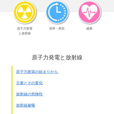
昭和17年11月、閣議決定の後に
企画院第三部は｢華北労働事情調査団｣を組織します。
その時に希望者リストが準備されたました。
原子力発電
戦争・歴史
健康
●調査団の人員
と放射線
12月11日の極秘文書｢華人労務者移入に関する件｣より
☆関係諸官庁
大東亜省・企画院・厚生省・内務省・商工省・・・・
7官庁から各1名
原子力発電と放射線
☆民間側統制会
石炭・鉱山・鉄鋼・土木等
☆企業（20名）
原子力政策の始まりから
鉱山－三井、三菱、他
炭鉱－北海道、他
元素とその変化
港湾－新潟、伏木、他
放射線の危険性
視察団は12月19日に北京に向かいました。
放射線被曝
中国側(現地の日本組織)担当者は