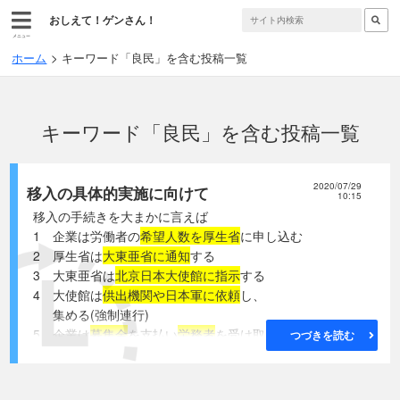
おしえて！ゲンさん！
メニュー
ホーム
キーワード「良民」を含む投稿一覧
キーワード「良民」を含む投稿一覧
2020/07/29
移入の具体的実施に向けて
10:15
移入の手続きを大まかに言えば
1 企業は労働者の
希望人数を厚生省
に申し込む
2 厚生省は
大東亜省に通知
する
3 大東亜省は
北京日本大使館に指示
する
4 大使館は
供出機関や日本軍に依頼
し、
集める(強制連行)
5 企業は
募集金
を支払い
労務者
を受け取り、
つづきを読む
各事業所
で働かせる(
強制労働
)
6 金は
現地日本軍
に入る
注：まるで奴隷の売買と同じ仕組みです。