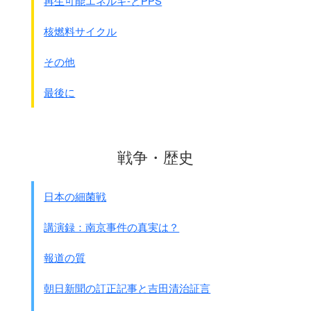
再生可能エネルギ-とPPS
まともな手段では労務者を集められないとし、
強制連行が始まった
のです。
核燃料サイクル
また、俘虜(捕虜)に付いては
その他
｢ジュネ－ブ条約｣加盟していたため、
元俘虜、元帰順兵という名称にして
最後に
｢元は捕虜や兵士だったが、
改心して良民になった｣としたのです。
改心する場所として
戦争・歴史
｢俘虜収容所｣｢労工訓練所」が作られました。
注：ジュネ－ブ条約
日本の細菌戦
捕虜の人道的取扱、捕虜酷使の禁止等の条約。
日本は調印はしたが、
講演録：南京事件の真実は？
軍部の反対で批准できなかった。
第二次世界大戦が始まってから、
報道の質
連合国は日本人捕虜と抑留者には
ジュネ－ブ条約を守るので、
朝日新聞の訂正記事と吉田清治証言
日本にも守るよう求めてきた。
1942年1月陸軍省が了解したので