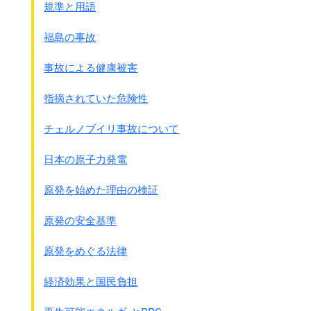
華北労工協会、新民会、日本大使館労務課、
規準と用語
華北運輸等、30名でした。
注：新民会は1937年に出来た啓蒙思想団体、
福島の事故
1940年には北支那方面軍の宣撫班と統合
事故による健康被害
視察の結果、移入は困難な見通しとなりました。
☆華北の労働力不足に加え、
指摘されていた危険性
食糧難と物価高騰で日本への移入困難
☆同一資本系統の炭鉱より熟練工を出す事は、
チェルノブイリ事故について
現地炭鉱側で難色、
特に三井系の炭鉱では反対
日本の原子力発電
しかし、それでは困るということで次のようになりました。
原発を始めた理由の検証
☆
俘虜は作戦行動でいくらでもあつめられる。
収容設備等にもよるが内地移入なら喜んで供出する。
原発の安全基準
その結果、まずは少人数を1年間移入してみて、
原発をめぐる法律
その結果で本格移入するという事に決まりました。
そして1年後の次官会議決定になるのです。
経済効果と国民負担
この視察の結果を受けて、