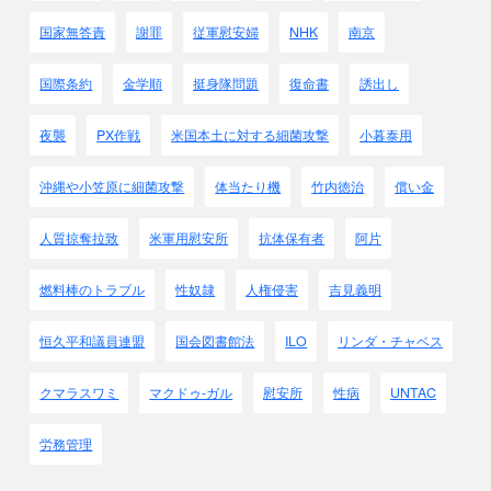
国家無答責
謝罪
従軍慰安婦
NHK
南京
国際条約
金学順
挺身隊問題
復命書
誘出し
夜襲
PX作戦
米国本土に対する細菌攻撃
小暮泰用
沖縄や小笠原に細菌攻撃
体当たり機
竹内徳治
償い金
人質掠奪拉致
米軍用慰安所
抗体保有者
阿片
燃料棒のトラブル
性奴隷
人権侵害
吉見義明
恒久平和議員連盟
国会図書館法
ILO
リンダ・チャベス
クマラスワミ
マクドゥ-ガル
慰安所
性病
UNTAC
労務管理