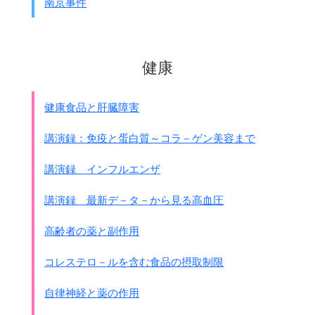
南京事件
健康
健康食品と肝臓障害
講演録：免疫と蛋白質～コラ－ゲン美容まで
講演録 インフルエンザ
講演録 最新デ－タ－から見る高血圧
高齢者の薬と副作用
コレステロ－ルを含む食品の摂取制限
自律神経と薬の作用