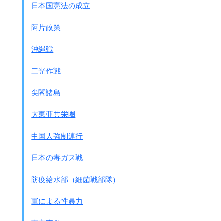
日本国憲法の成立
日本もジュネ－ブ条約を守ることを発表した。
阿片政策
沖縄戦
三光作戦
尖閣諸島
大東亜共栄圏
中国人強制連行
日本の毒ガス戦
防疫給水部（細菌戦部隊）
軍による性暴力