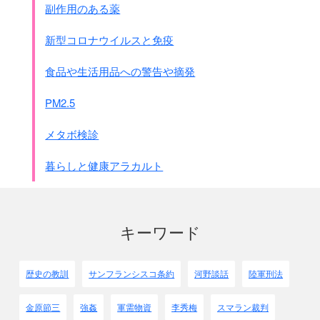
副作用のある薬
新型コロナウイルスと免疫
食品や生活用品への警告や摘発
PM2.5
メタボ検診
暮らしと健康アラカルト
キーワード
歴史の教訓
サンフランシスコ条約
河野談話
陸軍刑法
金原節三
強姦
軍需物資
李秀梅
スマラン裁判