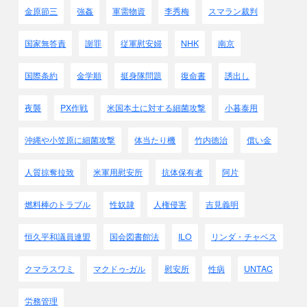
金原節三
強姦
軍需物資
李秀梅
スマラン裁判
国家無答責
謝罪
従軍慰安婦
NHK
南京
国際条約
金学順
挺身隊問題
復命書
誘出し
夜襲
PX作戦
米国本土に対する細菌攻撃
小暮泰用
沖縄や小笠原に細菌攻撃
体当たり機
竹内徳治
償い金
人質掠奪拉致
米軍用慰安所
抗体保有者
阿片
燃料棒のトラブル
性奴隷
人権侵害
吉見義明
恒久平和議員連盟
国会図書館法
ILO
リンダ・チャベス
クマラスワミ
マクドゥ-ガル
慰安所
性病
UNTAC
労務管理