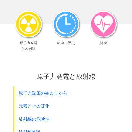
心臓病薬｢ニトロ｣も副作用の利用でしょう。
抗生物質は｢ｶﾋﾞ｣から出来、
抗菌剤のサルファ剤は染料から出来ました。
そのため副作用という言い方ではなく、
｢
薬による有害事象
｣
と呼んだ方が良いかもしれません。
どのような有害な反面があるか整理してみます。
ただし、
病気の治療には薬は必要
です。
原子力発電
戦争・歴史
健康
有害事象があるからと言って
と放射線
薬を全て拒否することは危険
です。
薬の効果と有害性のバランスを考えて、
有害作用もあることを
承知して使う場合も多くあるでしょう。
原子力発電と放射線
問題は
◎解熱剤や下痢止めなど、
念の為といって
必要のない薬
まで使う。
原子力政策の始まりから
◎
効果のない薬
まで不用意に使う
ウイルス感染に抗生物質
元素とその変化
インフルエンザワクチン(色々な意見がありますが)
◎
効果に疑問がある薬
放射線の危険性
ある種のワクチン
子宮頸がん、ヒﾌﾞ、肺炎球菌・・・
放射線被曝