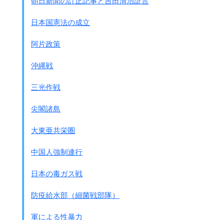
朝日新聞の訂正記事と吉田清治証言
咳も下痢も嘔吐も不都合な物を
排除しようとする身体の働き
です。
日本国憲法の成立
痛みも自ら治そうとする炎症反応です。
緊急の時には各種ﾎﾙﾓﾝが動員されます。
阿片政策
つまり身体が変調をきたした時には、
沖縄戦
身体は自ら治そうとして臨戦態勢に入ります。
それが 発熱・嘔吐・下痢・痛み・
三光作戦
鼻づまり・血圧上昇・・・・・です。
その自らの戦いを抑える薬を使用すると、
尖閣諸島
身体は抵抗して臨戦状態に戻ろうとします。
薬に抵抗しないと身体は守れないからです。
大東亜共栄圏
そのため薬はだんだん効かなくなります。
さらに強い薬を使うようになり、
中国人強制連行
危険な状態になります。
勿論私たちの戦いが間に合わない場合には
日本の毒ガス戦
手助けの意味での薬は必要です。
最低限必要な抗菌剤(抗生物質)・抗ウイルス剤も必要です。
防疫給水部（細菌戦部隊）
実際の有害事象には
軍による性暴力
◎薬が思ったほど効果ない