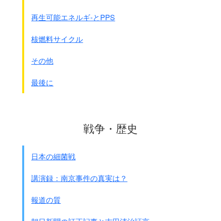
そのための有害事象が増えています。
この原因の有害事象は、
再生可能エネルギ-とPPS
基準を変えて生活指導すれば
薬の使用量は一気に減ります
。
核燃料サイクル
☆例えば
血圧(上) 130 mmHg→150 mmHg
その他
血糖値 HbA1c 6.1%→7.0%
総コレステロ－ル 225 mg/dl→245 mg/dl
最後に
尿酸値 6.0 mg/dl→8.5 mg/dl
◎身体は自ら治そうと努力する
身体は機械と違って、
ホメオスタシスといって
戦争・歴史
身体に変化があったときには、
自ら補修して本来の自分に戻ろうとする
日本の細菌戦
自己保持機能があります。
感染の時には
発熱や免疫反応
で
講演録：南京事件の真実は？
身体を修復します。
花粉症などの鼻づまりは
報道の質
炎症反応をおこして修復する働きです
。
怪我で出血すれば止血成分が動員されます。