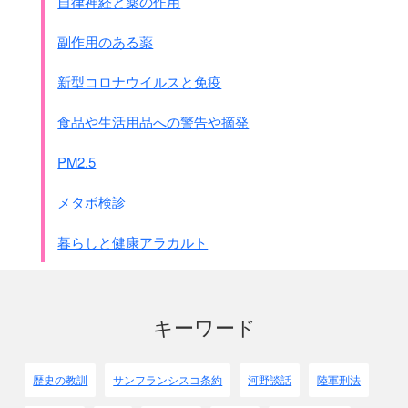
自律神経と薬の作用
副作用のある薬
新型コロナウイルスと免疫
食品や生活用品への警告や摘発
PM2.5
メタボ検診
暮らしと健康アラカルト
キーワード
歴史の教訓
サンフランシスコ条約
河野談話
陸軍刑法