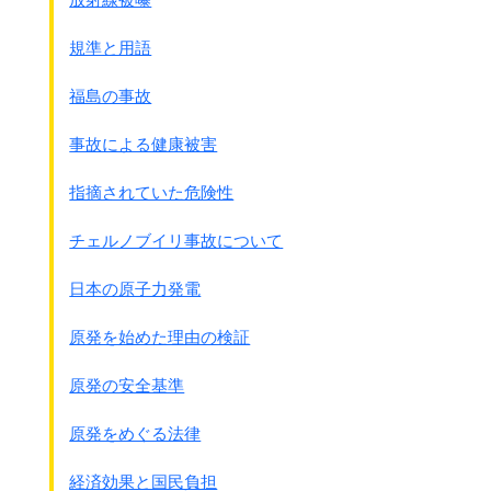
タミフル
◎薬以外に他の方法があるのにすぐに
薬に頼る
。
規準と用語
食習慣、運動、睡眠、安静
◎各種
検診の基準が厳しすぎるため薬
を使う。
福島の事故
◎お医者さんの
掛け持ち受診
をする為種類が増える
事故による健康被害
今回は服用の必要、不必要を別にして、
薬の有害事象に絞って整理します。
指摘されていた危険性
まず、薬を使用したときの身体の反応を考えて見ます。
チェルノブイリ事故について
◎身体は本来の自分に戻ろうとする。
私たちの身体は一人ひとり違っています。
日本の原子力発電
その人なりに体内基準値を持っています。
ところが検診で決められた正常値を
原発を始めた理由の検証
超えた場合薬に頼って改善を図ろうとします。
しかし自分なりの体内基準値があるために薬を使っても
原発の安全基準
身体は本来の自分に戻ろうとするので抵抗します。
あまり薬の効果が出ないのです。
原発をめぐる法律
そのため｢高血圧｣｢糖尿病｣｢ｺﾚｽﾃﾛ-ﾙ」・・・では
2種類以上の薬が使われることがあります。
経済効果と国民負担