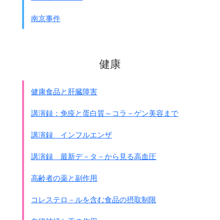
◎強く効きすぎるための害
南京事件
◎効果はあるが、目的以外のところにも
作用する害などがあります。
次回は｢効果はあるが、
健康
目的以外のところにも作用する害｣
について考えてみます。
色々ありますが、その中でも
健康食品と肝臓障害
薬の種類や使用が多いのが自律神経関係
です。
そこでまず自律神経に関して考えて見ます。
講演録：免疫と蛋白質～コラ－ゲン美容まで
講演録 インフルエンザ
講演録 最新デ－タ－から見る高血圧
高齢者の薬と副作用
コレステロ－ルを含む食品の摂取制限