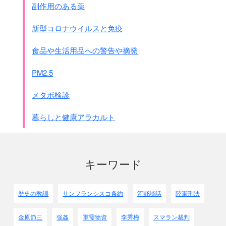
副作用のある薬
新型コロナウイルスと免疫
食品や生活用品への警告や摘発
PM2.5
メタボ検診
暮らしと健康アラカルト
キーワード
歴史の教訓
サンフランシスコ条約
河野談話
陸軍刑法
金原節三
強姦
軍需物資
李秀梅
スマラン裁判