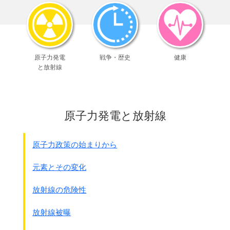
☆希望者を募り検査
一般市民 147人の内4.8%が抗体を持っていた。
医療従事者55人の内9.1%が抗体を持っていた。
両方合計の202の内12人(男女各6人)が抗体を持っていた。
5.9%
原子力発電
戦争・歴史
健康
と放射線
｢抗体の仕組み・新型コロナウイルスを例に｣
5月に北里大学で新型コロナウイルスによる抗体を取得と発
表されました。
新型コロナウイルスに限らず抗体の図が分かりやすいので掲
原子力発電と放射線
載します。
ウイルス(抗原)の鍵が人間の鍵穴(受容体)に入るのが図の左
側、
原子力政策の始まりから
抗体の鍵穴がウイルスの鍵に取り付き、
人間の鍵穴に入るのを防ぐのが図の右側です。
元素とその変化
放射線の危険性
放射線被曝