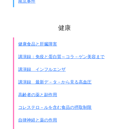
南京事件
健康
健康食品と肝臓障害
講演録：免疫と蛋白質～コラ－ゲン美容まで
講演録 インフルエンザ
講演録 最新デ－タ－から見る高血圧
高齢者の薬と副作用
コレステロ－ルを含む食品の摂取制限
自律神経と薬の作用