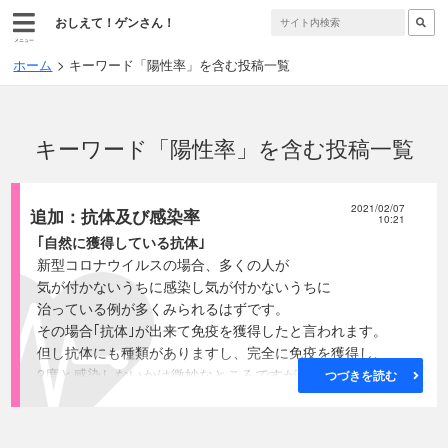
おしえて！ゲンさん！
メニュー
ホーム
キーワード「陽性率」を含む投稿一覧
キーワード「陽性率」を含む投稿一覧
2021/02/07
追加：抗体及び感染率
10:21
｢自然に獲得している抗体｣
新型コロナウイルスの場合、多くの人が
気が付かないうちに感染し気が付かないうちに
治っている例が多くみられるはずです。
その場合｢抗体｣が出来て免疫を獲得したと言われます。
但し抗体にも種類がありますし、完全に免疫を獲得し、
2度と感染しないかは微妙なところですが、
つづきを読む
基本的には予防できると判断してよいと思います。
●久住英二医師の調査 2020年4月30日 東京新聞朝刊