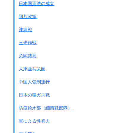
日本国憲法の成立
阿片政策
沖縄戦
三光作戦
尖閣諸島
大東亜共栄圏
中国人強制連行
日本の毒ガス戦
防疫給水部（細菌戦部隊）
軍による性暴力