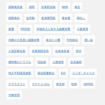
国家無答責
謝罪
従軍慰安婦
NHK
南京
国際条約
金学順
挺身隊問題
復命書
誘出し
夜襲
PX作戦
米国本土に対する細菌攻撃
小暮泰用
沖縄や小笠原に細菌攻撃
体当たり機
竹内徳治
償い金
人質掠奪拉致
米軍用慰安所
抗体保有者
阿片
燃料棒のトラブル
性奴隷
人権侵害
吉見義明
恒久平和議員連盟
国会図書館法
ILO
リンダ・チャベス
クマラスワミ
マクドゥ-ガル
慰安所
性病
UNTAC
労務管理